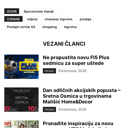
IZVOR
Sponzorirani članak
OZNAKE
odjeća
otvaranje trgovine
prodaja
Prodajni centar AS
shopping
trgovina
VEZANI ČLANCI
Ne propustite novu FIS Plus
sedmicu za super uštede
6 kolovoza, 2026
PROMO
Dan odličnih akcijskih popusta –
Sretna Osmica u trgovinama
Mališić Home&Decor
6 kolovoza, 2026
PROMO
Pronađite inspiraciju za novu