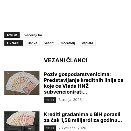
IZVOR
Vecernji.ba
OZNAKE
Banka
kredit
moratorij
otplata
VEZANI ČLANCI
Poziv gospodarstvenicima:
Predstavljanje kreditnih linija za
koje će Vlada HNŽ
subvencionirati...
6 srpnja, 2026
BIZNIS
Krediti građanima u BiH porasli
za čak 1,58 milijardi za godinu...
23 veljače, 2026
BIZNIS