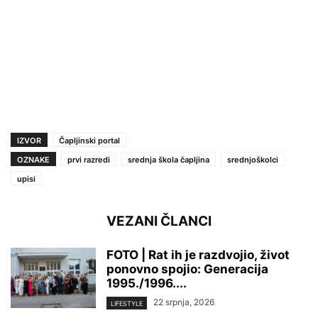
IZVOR
Čapljinski portal
OZNAKE
prvi razredi
srednja škola čapljina
srednjoškolci
upisi
VEZANI ČLANCI
FOTO | Rat ih je razdvojio, život
ponovno spojio: Generacija
1995./1996....
22 srpnja, 2026
LIFESTYLE