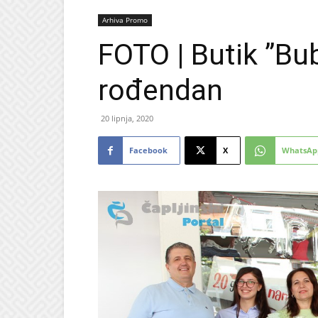
Arhiva Promo
FOTO | Butik ”Bu
rođendan
20 lipnja, 2020
Facebook
X
WhatsAp