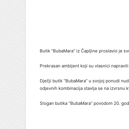
Butik ”BubaMara” iz Čapljine proslavio je sv
Prekrasan ambijent koji su vlasnici napravil
Dječji butik ”BubaMara” u svojoj ponudi nud
odjevnih kombinacija stavlja se na izvrsnu kva
Slogan butika ”BubaMara” povodom 20. godi