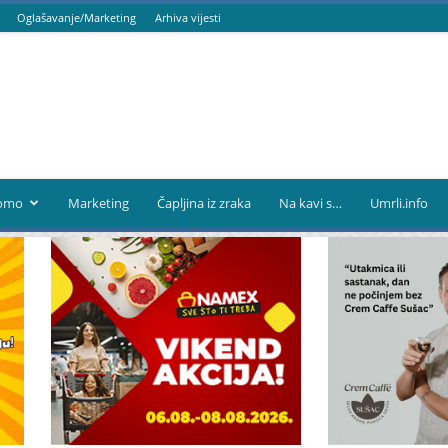
Oglašavanje/Marketing
Arhiva vijesti
omo
Marketing
Čapljina iz zraka
Na kavi s…
Umrli.info