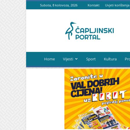
Subota, 8 kolovoza, 2026
Kontakt
Uvjeti korištenja
Čapljinski
portal
Home
Vijesti
Sport
Kultura
Pr