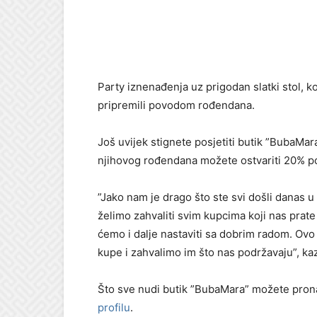
Party iznenađenja uz prigodan slatki stol, k
pripremili povodom rođendana.
Još uvijek stignete posjetiti butik ”BubaMar
njihovog rođendana možete ostvariti 20% p
”Jako nam je drago što ste svi došli danas 
želimo zahvaliti svim kupcima koji nas prat
ćemo i dalje nastaviti sa dobrim radom. Ovo 
kupe i zahvalimo im što nas podržavaju”, kaza
Što sve nudi butik ”BubaMara” možete pron
profilu
.