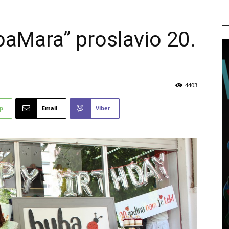
P
baMara” proslavio 20.
4403
p
Email
Viber