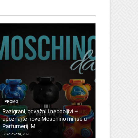
ROMO
PROMO
PROMO
Ljetni popusti
Razigrani, odvažni i neodoljivi –
Radovanović: 
upoznajte nove Moschino mirise u
medicinske ur
Parfumeriji M
kozmetiku
7 kolovoza, 2026
6 kolovoza, 2026