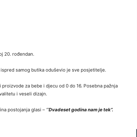
oj 20. rođendan.
i ispred samog butika oduševio je sve posjetitelje.
i proizvode za bebe i djecu od 0 do 16. Posebna pažnja
litetu i veseli dizajn.
na postojanja glasi –
‘
‘Dvadeset godina nam je tek”.