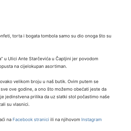
onfeti, torta i bogata tombola samo su dio onoga što su
a” u Ulici Ante Starčevića u Čapljini jer povodom
opusta na cijelokupan asortiman.
u ovako velikom broju u naš butik. Ovim putem se
e sve ove godine, a ono što možemo obećati jeste da
je jedinstvena prilika da uz slatki stol počastimo naše
li su vlasnici.
aći na
Facebook stranici
ili na njihovom
Instagram