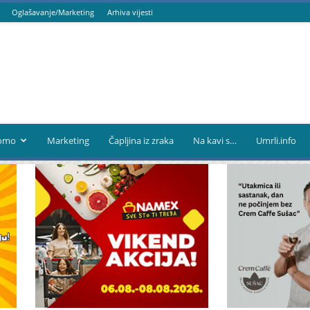
Oglašavanje/Marketing
Arhiva vijesti
omo
Marketing
Čapljina iz zraka
Na kavi s…
Umrli.info