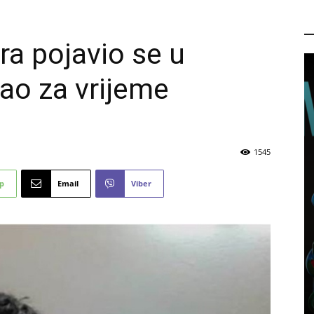
P
a pojavio se u
rao za vrijeme
1545
p
Email
Viber