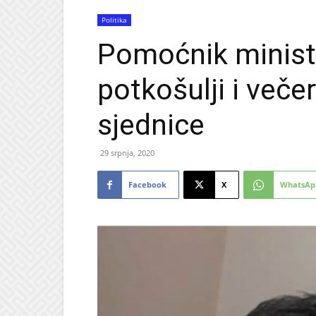
Politika
Pomoćnik ministr
potkošulji i veče
sjednice
29 srpnja, 2020
Facebook
X
WhatsAp