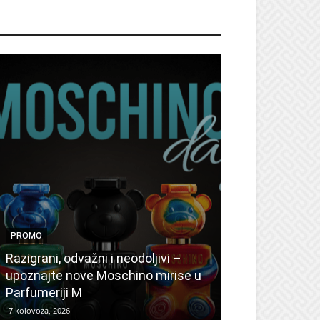
ROMO
PROMO
PROMO
Ljetni popusti
Razigrani, odvažni i neodoljivi –
Radovanović: 
upoznajte nove Moschino mirise u
medicinske ur
Parfumeriji M
kozmetiku
7 kolovoza, 2026
6 kolovoza, 2026