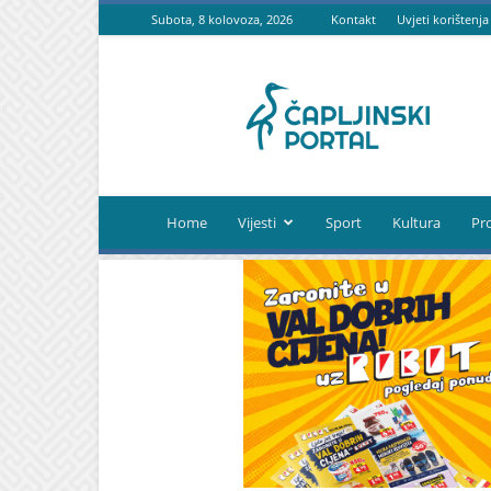
Subota, 8 kolovoza, 2026
Kontakt
Uvjeti korištenja
Čapljinski
portal
Home
Vijesti
Sport
Kultura
Pr