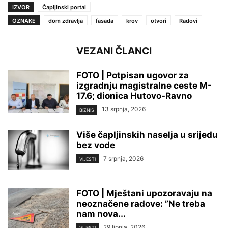
IZVOR
Čapljinski portal
OZNAKE
dom zdravlja
fasada
krov
otvori
Radovi
VEZANI ČLANCI
FOTO | Potpisan ugovor za
izgradnju magistralne ceste M-
17.6; dionica Hutovo-Ravno
13 srpnja, 2026
BIZNIS
Više čapljinskih naselja u srijedu
bez vode
7 srpnja, 2026
VIJESTI
FOTO | Mještani upozoravaju na
neoznačene radove: ”Ne treba
nam nova...
29 lipnja, 2026
VIJESTI