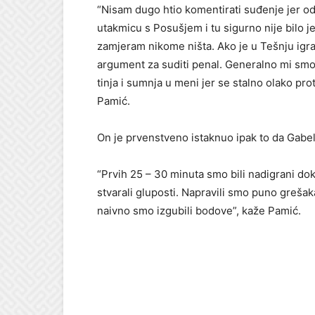
“Nisam dugo htio komentirati suđenje jer o
utakmicu s Posušjem i tu sigurno nije bilo je
zamjeram nikome ništa. Ako je u Tešnju igra
argument za suditi penal. Generalno mi smo t
tinja i sumnja u meni jer se stalno olako pro
Pamić.
On je prvenstveno istaknuo ipak to da Gabelj
“Prvih 25 – 30 minuta smo bili nadigrani do
stvarali gluposti. Napravili smo puno grešak
naivno smo izgubili bodove”, kaže Pamić.