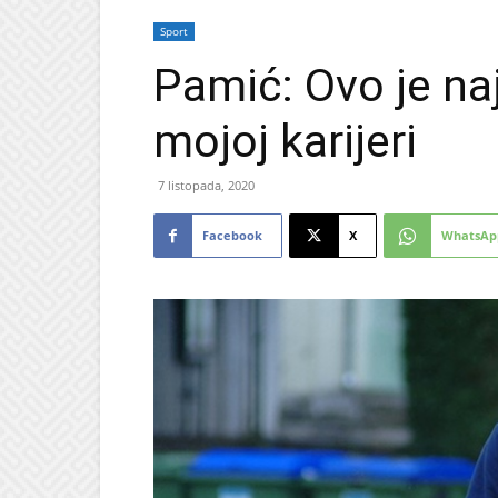
Sport
Pamić: Ovo je naj
mojoj karijeri
7 listopada, 2020
Facebook
X
WhatsAp