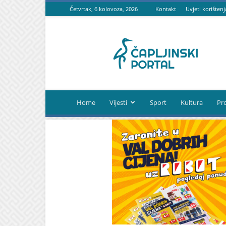
Četvrtak, 6 kolovoza, 2026
Kontakt
Uvjeti korištenj
Čapljinski
portal
Home
Vijesti
Sport
Kultura
Pr