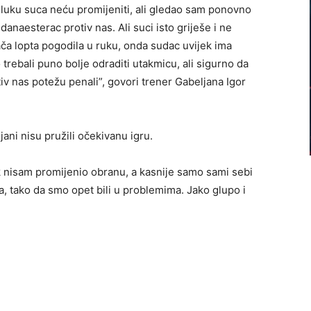
dluku suca neću promijeniti, ali gledao sam ponovno
danaesterac protiv nas. Ali suci isto griješe i ne
ča lopta pogodila u ruku, onda sudac uvijek ima
rebali puno bolje odraditi utakmicu, ali sigurno da
tiv nas potežu penali”, govori trener Gabeljana Igor
ani nisu pružili očekivanu igru.
k nisam promijenio obranu, a kasnije samo sami sebi
a, tako da smo opet bili u problemima. Jako glupo i