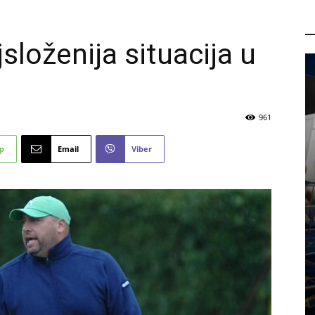
P
složenija situacija u
961
p
Email
Viber