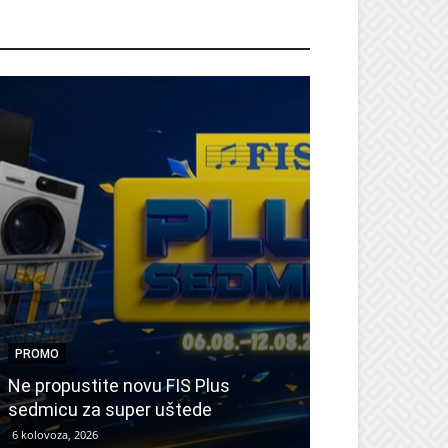
ROMO
PROMO
PROMO
Ne propustite novu FIS Plus
Sretna Osmica
sedmicu za super uštede
Međugorje – s
6 kolovoza, 2026
6 kolovoza, 2026