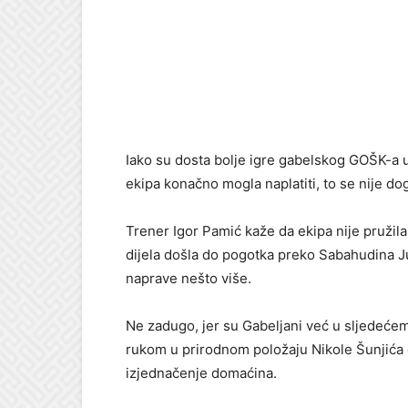
Iako su dosta bolje igre gabelskog GOŠK-a u
ekipa konačno mogla naplatiti, to se nije dog
Trener Igor Pamić kaže da ekipa nije pružila
dijela došla do pogotka preko Sabahudina Ju
naprave nešto više.
Ne zadugo, jer su Gabeljani već u sljedeće
rukom u prirodnom položaju Nikole Šunjića d
izjednačenje domaćina.