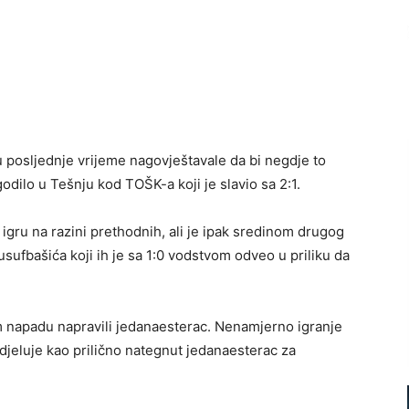
 posljednje vrijeme nagovještavale da bi negdje to
odilo u Tešnju kod TOŠK-a koji je slavio sa 2:1.
 igru na razini prethodnih, ali je ipak sredinom drugog
sufbašića koji ih je sa 1:0 vodstvom odveo u priliku da
m napadu napravili jedanaesterac. Nenamjerno igranje
jeluje kao prilično nategnut jedanaesterac za