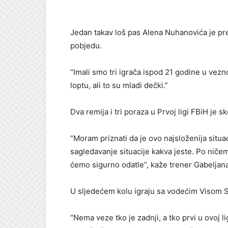
Jedan takav loš pas Alena Nuhanovića je prek
pobjedu.
“Imali smo tri igrača ispod 21 godine u vezn
loptu, ali to su mladi dečki.”
Dva remija i tri poraza u Prvoj ligi FBiH je 
“Moram priznati da je ovo najsloženija situac
sagledavanje situacije kakva jeste. Po ničem
ćemo sigurno odatle”, kaže trener Gabeljana
U sljedećem kolu igraju sa vodećim Visom
“Nema veze tko je zadnji, a tko prvi u ovoj l