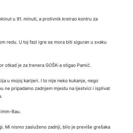
inut u 91. minuti, a protivnik kreirao kontru za
om redu. U toj fazi igre se mora biti siguran u svaku
skor otkad je za trenera GOŠK-a stigao Pamić.
ija u mojoj karijeri. I to nije neko kukanje, nego
u ne pripadamo zadnjem mjestu na ljestvici i isplivat
.
 Simm-Bau.
igi. Mi nismo zasluženo zadnji, bilo je previše grešaka