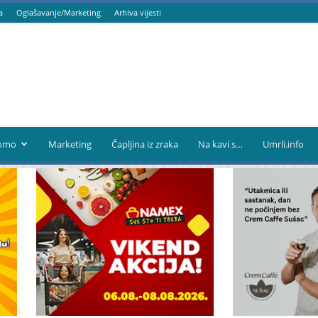
a
Oglašavanje/Marketing
Arhiva vijesti
omo
Marketing
Čapljina iz zraka
Na kavi s…
Umrli.info