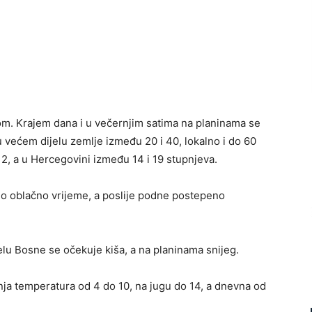
šom. Krajem dana i u večernjim satima na planinama se
u većem dijelu zemlje između 20 i 40, lokalno i do 60
2, a u Hercegovini između 14 i 19 stupnjeva.
no oblačno vrijeme, a poslije podne postepeno
elu Bosne se očekuje kiša, a na planinama snijeg.
rnja temperatura od 4 do 10, na jugu do 14, a dnevna od