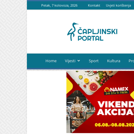
Petak, 7 kolovoza, 2026
Kontakt
Uvjeti korištenja
Čapljinski
portal
Home
Vijesti
Sport
Kultura
Pr