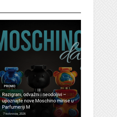
ROMO
PROMO
PROMO
Ljetni popusti
Razigrani, odvažni i neodoljivi –
Radovanović: 
upoznajte nove Moschino mirise u
medicinske ur
Parfumeriji M
kozmetiku
7 kolovoza, 2026
6 kolovoza, 2026