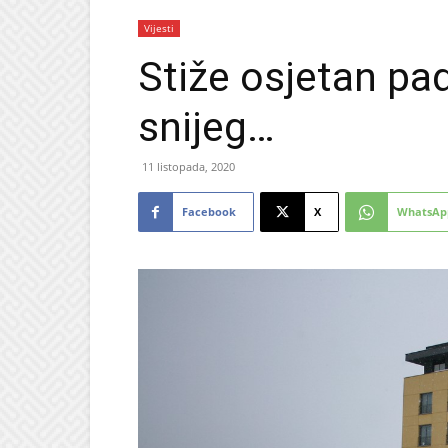
Vijesti
Stiže osjetan pad
snijeg…
11 listopada, 2020
Facebook
X
WhatsAp