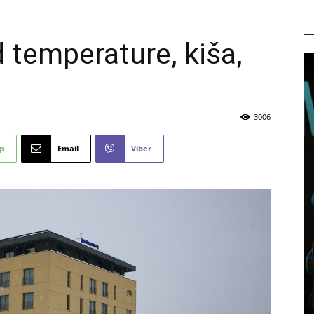
P
 temperature, kiša,
3006
p
Email
Viber