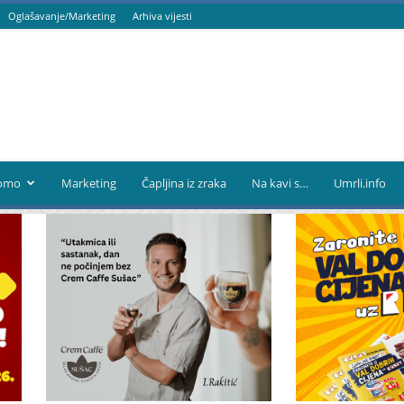
Oglašavanje/Marketing
Arhiva vijesti
omo
Marketing
Čapljina iz zraka
Na kavi s…
Umrli.info