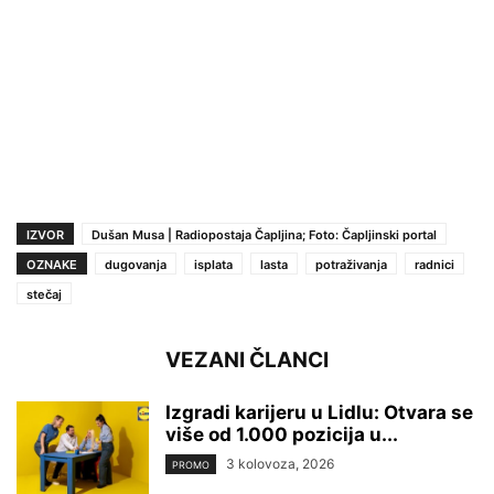
IZVOR
Dušan Musa | Radiopostaja Čapljina; Foto: Čapljinski portal
OZNAKE
dugovanja
isplata
lasta
potraživanja
radnici
stečaj
VEZANI ČLANCI
Izgradi karijeru u Lidlu: Otvara se
više od 1.000 pozicija u...
3 kolovoza, 2026
PROMO