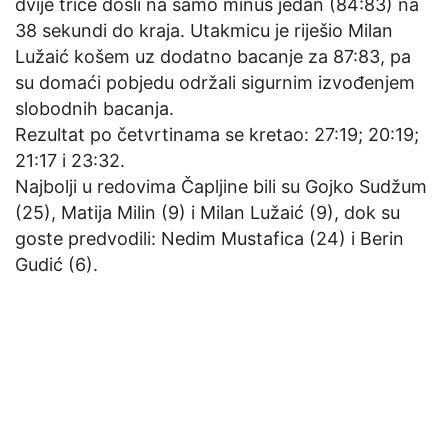
dvije trice došli na samo minus jedan (84:83) na
38 sekundi do kraja. Utakmicu je riješio Milan
Lužaić košem uz dodatno bacanje za 87:83, pa
su domaći pobjedu održali sigurnim izvođenjem
slobodnih bacanja.
Rezultat po četvrtinama se kretao: 27:19; 20:19;
21:17 i 23:32.
Najbolji u redovima Čapljine bili su Gojko Sudžum
(25), Matija Milin (9) i Milan Lužaić (9), dok su
goste predvodili: Nedim Mustafica (24) i Berin
Gudić (6).