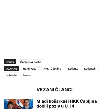
IZVOR
Čapljinski portal
OZNAKE
donji vakuf
HKK ''Čapljina''
košarka
košarkaši
pobjeda
Promo
VEZANI ČLANCI
Mladi košarkaši HKK Čapljina
dobili poziv u U-14