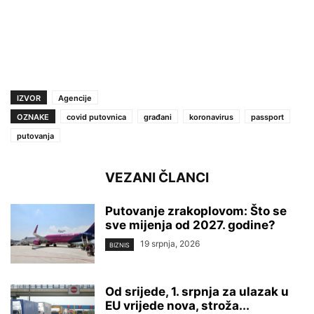
IZVOR
Agencije
OZNAKE
covid putovnica
građani
koronavirus
passport
putovanja
VEZANI ČLANCI
Putovanje zrakoplovom: Što se
sve mijenja od 2027. godine?
19 srpnja, 2026
BIZNIS
Od srijede, 1. srpnja za ulazak u
EU vrijede nova, stroža...