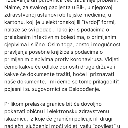
Naime, za svakog pacijenta u BiH, u njegovoj
zdravstvenoj ustanovi obiteljske medicine, u
kartonu, koji je u elektronskoj ili “tvrdoj” formi,
nalaze se svi podaci. Tako je i s podacima o
preležanim infektivnim bolestima, o primljenim
cjepivima i slično. Osim toga, postoji mogućnost
pravljenja posebne knjižice s podacima o
primljenim cjepivima protiv koronavirusa. Vidjeti
ćemo kakve će odluke donositi druge države i
kakve će dokumente tražiti, hoće li priznavati
naše dokumente, i mi ćemo se tome prilagoditi”,
pojasnili su sugovornici za Oslobođenje.
Prilikom prelaska granice bit će dovoljno
pokazati običnu ili elektronsku zdravstvenu
iskaznicu, iz koje će granični policajci ili drugi
nadležni službenici moći vidjeti vašu “povijest” u