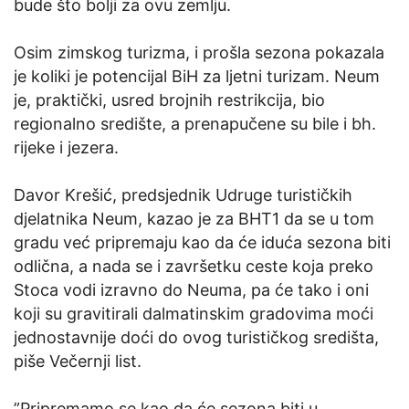
bude što bolji za ovu zemlju.
Osim zimskog turizma, i prošla sezona pokazala
je koliki je potencijal BiH za ljetni turizam. Neum
je, praktički, usred brojnih restrikcija, bio
regionalno središte, a prenapučene su bile i bh.
rijeke i jezera.
Davor Krešić, predsjednik Udruge turističkih
djelatnika Neum, kazao je za BHT1 da se u tom
gradu već pripremaju kao da će iduća sezona biti
odlična, a nada se i završetku ceste koja preko
Stoca vodi izravno do Neuma, pa će tako i oni
koji su gravitirali dalmatinskim gradovima moći
jednostavnije doći do ovog turističkog središta,
piše Večernji list.
”Pripremamo se kao da će sezona biti u