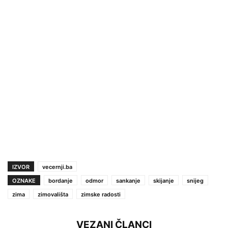
IZVOR
vecernji.ba
OZNAKE
bordanje
odmor
sankanje
skijanje
snijeg
zima
zimovališta
zimske radosti
VEZANI ČLANCI