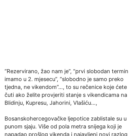
“Rezervirano, žao nam je”, “prvi slobodan termin
imamo u 2. mjesecu”, “slobodno je samo preko
tjedna, ne vikendom”…, to su rečenice koje ćete
čuti ako želite provjeriti stanje s vikendicama na
Blidinju, Kupresu, Jahorini, Vlašiću…,
Bosanskohercegovačke ljepotice zablistale su u
punom sjaju. Više od pola metra snijega koji je
napadao prošlog vikenda i najavljeni novi razlog