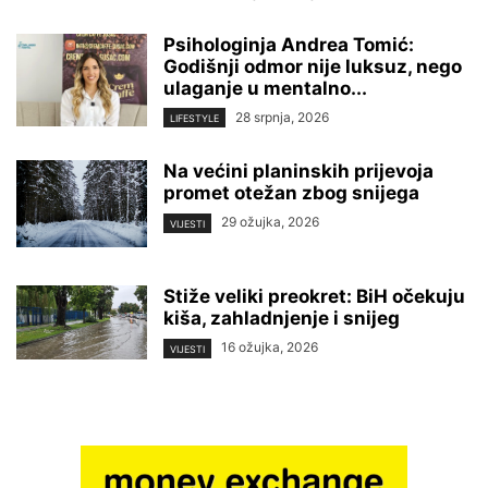
Psihologinja Andrea Tomić:
Godišnji odmor nije luksuz, nego
ulaganje u mentalno...
28 srpnja, 2026
LIFESTYLE
Na većini planinskih prijevoja
promet otežan zbog snijega
29 ožujka, 2026
VIJESTI
Stiže veliki preokret: BiH očekuju
kiša, zahladnjenje i snijeg
16 ožujka, 2026
VIJESTI