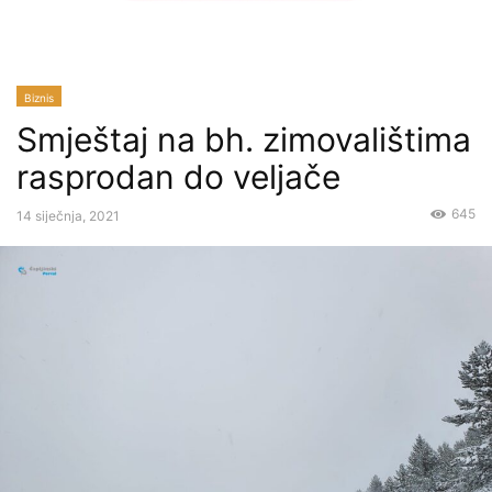
Biznis
Smještaj na bh. zimovalištima
rasprodan do veljače
645
14 siječnja, 2021