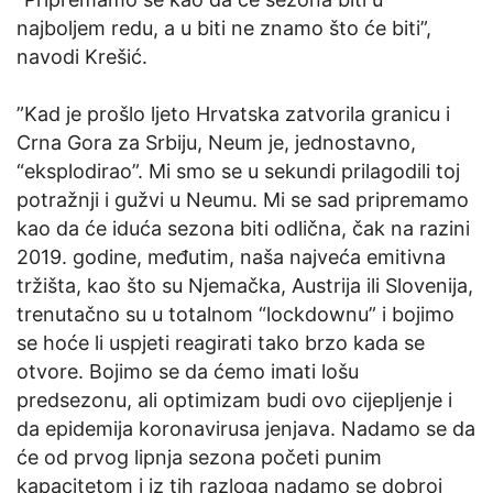
najboljem redu, a u biti ne znamo što će biti”,
navodi Krešić.
”Kad je prošlo ljeto Hrvatska zatvorila granicu i
Crna Gora za Srbiju, Neum je, jednostavno,
“eksplodirao”. Mi smo se u sekundi prilagodili toj
potražnji i gužvi u Neumu. Mi se sad pripremamo
kao da će iduća sezona biti odlična, čak na razini
2019. godine, međutim, naša najveća emitivna
tržišta, kao što su Njemačka, Austrija ili Slovenija,
trenutačno su u totalnom “lockdownu” i bojimo
se hoće li uspjeti reagirati tako brzo kada se
otvore. Bojimo se da ćemo imati lošu
predsezonu, ali optimizam budi ovo cijepljenje i
da epidemija koronavirusa jenjava. Nadamo se da
će od prvog lipnja sezona početi punim
kapacitetom i iz tih razloga nadamo se dobroj