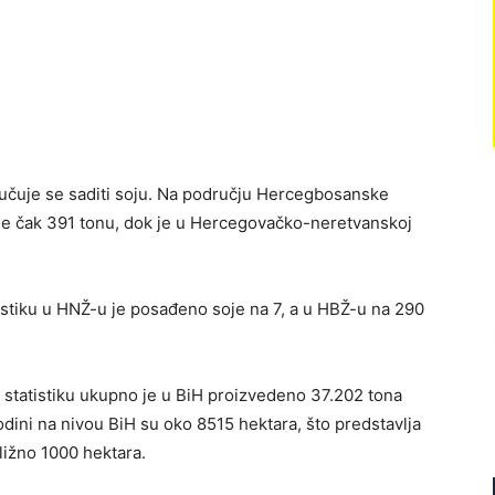
lučuje se saditi soju. Na području Hercegbosanske
 je čak 391 tonu, dok je u Hercegovačko-neretvanskoj
stiku u HNŽ-u je posađeno soje na 7, a u HBŽ-u na 290
statistiku ukupno je u BiH proizvedeno 37.202 tona
ini na nivou BiH su oko 8515 hektara, što predstavlja
ližno 1000 hektara.