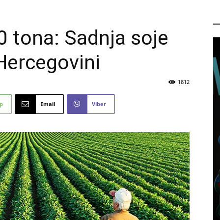
P
 tona: Sadnja soje
 Hercegovini
1812
p
Email
Viber