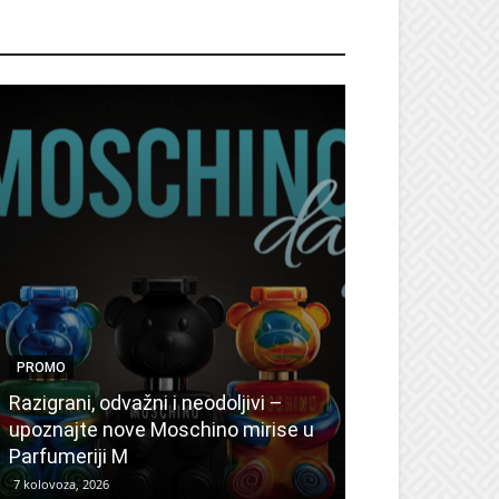
ROMO
PROMO
PROMO
Ljetni popusti
Razigrani, odvažni i neodoljivi –
Radovanović: 
upoznajte nove Moschino mirise u
medicinske ur
Parfumeriji M
kozmetiku
7 kolovoza, 2026
6 kolovoza, 2026