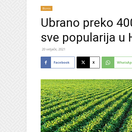
Biznis
Ubrano preko 400
sve popularija u
20 veljače, 2021
Facebook
X
WhatsAp