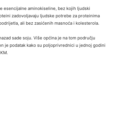
ve esencijalne aminokiseline, bez kojih ljudski
oteini zadovoljavaju ljudske potrebe za proteinima
podrijetla, ali bez zasićenih masnoća i kolesterola.
nazad sade soju. Više općina je na tom području
jen je podatak kako su poljoprivrednici u jednoj godini
a KM.