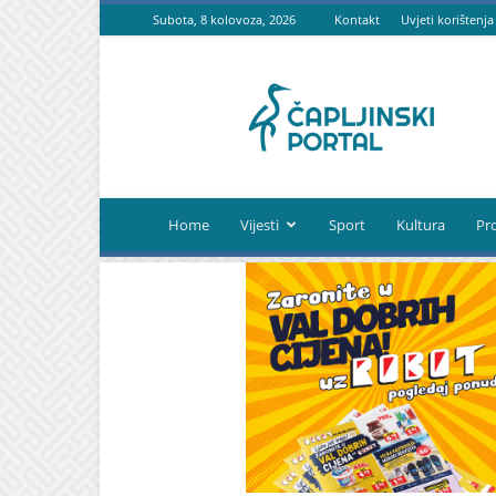
Subota, 8 kolovoza, 2026
Kontakt
Uvjeti korištenja
Čapljinski
portal
Home
Vijesti
Sport
Kultura
Pr