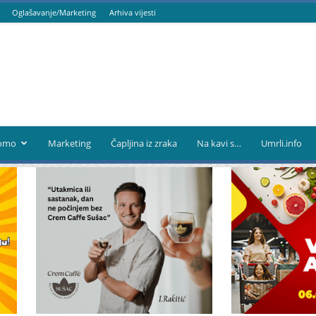
Oglašavanje/Marketing
Arhiva vijesti
omo
Marketing
Čapljina iz zraka
Na kavi s…
Umrli.info