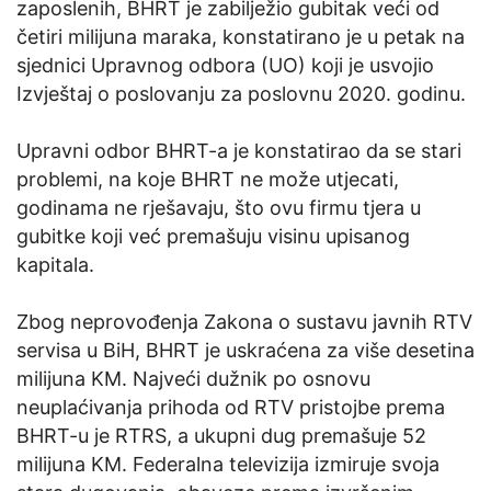
zaposlenih, BHRT je zabilježio gubitak veći od
četiri milijuna maraka, konstatirano je u petak na
sjednici Upravnog odbora (UO) koji je usvojio
Izvještaj o poslovanju za poslovnu 2020. godinu.
Upravni odbor BHRT-a je konstatirao da se stari
problemi, na koje BHRT ne može utjecati,
godinama ne rješavaju, što ovu firmu tjera u
gubitke koji već premašuju visinu upisanog
kapitala.
Zbog neprovođenja Zakona o sustavu javnih RTV
servisa u BiH, BHRT je uskraćena za više desetina
milijuna KM. Najveći dužnik po osnovu
neuplaćivanja prihoda od RTV pristojbe prema
BHRT-u je RTRS, a ukupni dug premašuje 52
milijuna KM. Federalna televizija izmiruje svoja