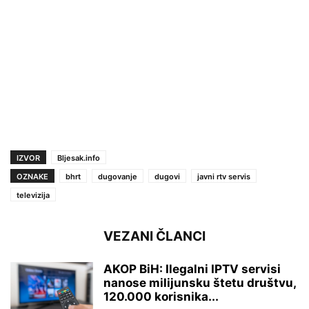
IZVOR
Bljesak.info
OZNAKE
bhrt
dugovanje
dugovi
javni rtv servis
televizija
VEZANI ČLANCI
AKOP BiH: Ilegalni IPTV servisi
nanose milijunsku štetu društvu,
120.000 korisnika...