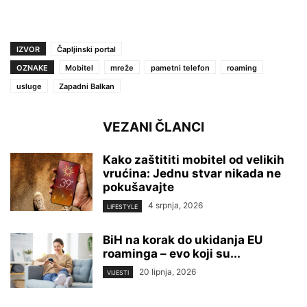
IZVOR
Čapljinski portal
OZNAKE
Mobitel
mreže
pametni telefon
roaming
usluge
Zapadni Balkan
VEZANI ČLANCI
Kako zaštititi mobitel od velikih
vrućina: Jednu stvar nikada ne
pokušavajte
4 srpnja, 2026
LIFESTYLE
BiH na korak do ukidanja EU
roaminga – evo koji su...
20 lipnja, 2026
VIJESTI