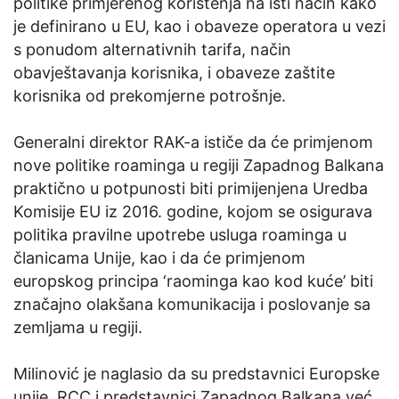
politike primjerenog korištenja na isti način kako
je definirano u EU, kao i obaveze operatora u vezi
s ponudom alternativnih tarifa, način
obavještavanja korisnika, i obaveze zaštite
korisnika od prekomjerne potrošnje.
Generalni direktor RAK-a ističe da će primjenom
nove politike roaminga u regiji Zapadnog Balkana
praktično u potpunosti biti primijenjena Uredba
Komisije EU iz 2016. godine, kojom se osigurava
politika pravilne upotrebe usluga roaminga u
članicama Unije, kao i da će primjenom
europskog principa ‘raominga kao kod kuće’ biti
značajno olakšana komunikacija i poslovanje sa
zemljama u regiji.
Milinović je naglasio da su predstavnici Europske
unije, RCC i predstavnici Zapadnog Balkana već