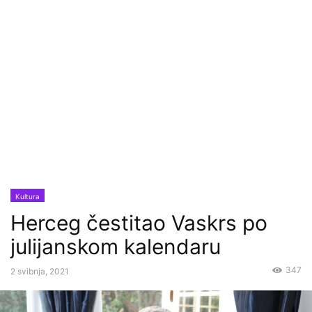
Kultura
Herceg čestitao Vaskrs po
julijanskom kalendaru
347
2 svibnja, 2021