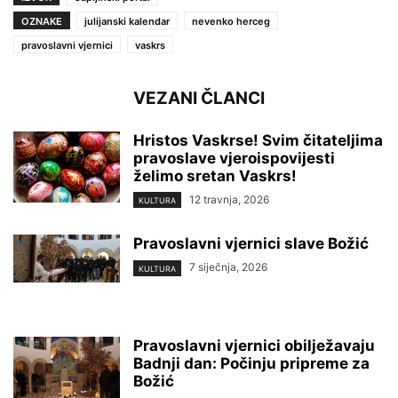
OZNAKE
julijanski kalendar
nevenko herceg
pravoslavni vjernici
vaskrs
VEZANI ČLANCI
Hristos Vaskrse! Svim čitateljima
pravoslave vjeroispovijesti
želimo sretan Vaskrs!
12 travnja, 2026
KULTURA
Pravoslavni vjernici slave Božić
7 siječnja, 2026
KULTURA
Pravoslavni vjernici obilježavaju
Badnji dan: Počinju pripreme za
Božić