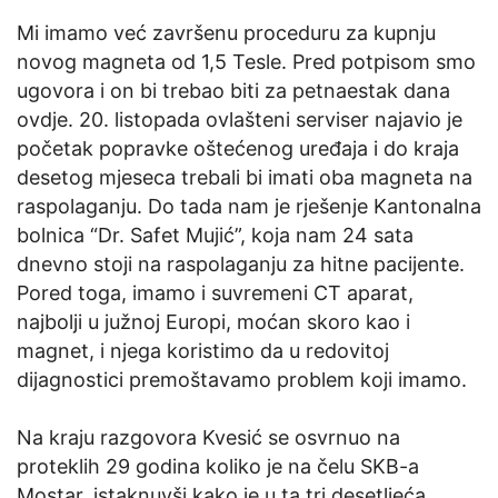
Mi imamo već završenu proceduru za kupnju
novog magneta od 1,5 Tesle. Pred potpisom smo
ugovora i on bi trebao biti za petnaestak dana
ovdje. 20. listopada ovlašteni serviser najavio je
početak popravke oštećenog uređaja i do kraja
desetog mjeseca trebali bi imati oba magneta na
raspolaganju. Do tada nam je rješenje Kantonalna
bolnica “Dr. Safet Mujić”, koja nam 24 sata
dnevno stoji na raspolaganju za hitne pacijente.
Pored toga, imamo i suvremeni CT aparat,
najbolji u južnoj Europi, moćan skoro kao i
magnet, i njega koristimo da u redovitoj
dijagnostici premoštavamo problem koji imamo.
Na kraju razgovora Kvesić se osvrnuo na
proteklih 29 godina koliko je na čelu SKB-a
Mostar, istaknuvši kako je u ta tri desetljeća