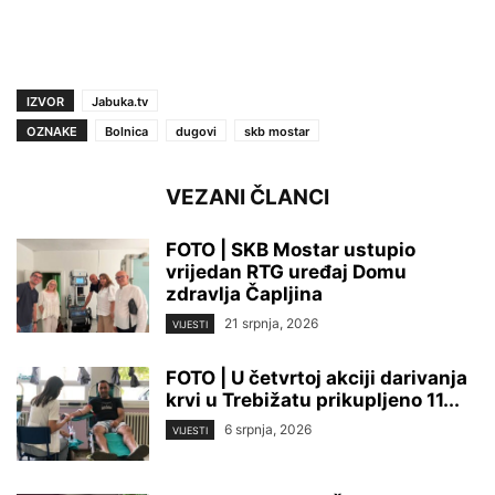
IZVOR
Jabuka.tv
OZNAKE
Bolnica
dugovi
skb mostar
VEZANI ČLANCI
FOTO | SKB Mostar ustupio
vrijedan RTG uređaj Domu
zdravlja Čapljina
21 srpnja, 2026
VIJESTI
FOTO | U četvrtoj akciji darivanja
krvi u Trebižatu prikupljeno 11...
6 srpnja, 2026
VIJESTI