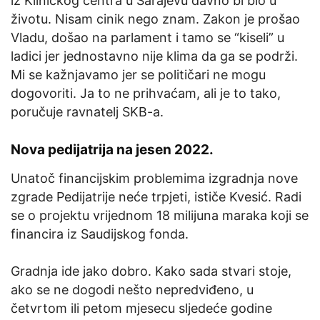
iz Kliničkog centra u Sarajevu davno bi bio u
životu. Nisam cinik nego znam. Zakon je prošao
Vladu, došao na parlament i tamo se “kiseli” u
ladici jer jednostavno nije klima da ga se podrži.
Mi se kažnjavamo jer se političari ne mogu
dogovoriti. Ja to ne prihvaćam, ali je to tako,
poručuje ravnatelj SKB-a.
Nova pedijatrija na jesen 2022.
Unatoč financijskim problemima izgradnja nove
zgrade Pedijatrije neće trpjeti, ističe Kvesić. Radi
se o projektu vrijednom 18 milijuna maraka koji se
financira iz Saudijskog fonda.
Gradnja ide jako dobro. Kako sada stvari stoje,
ako se ne dogodi nešto nepredviđeno, u
četvrtom ili petom mjesecu sljedeće godine