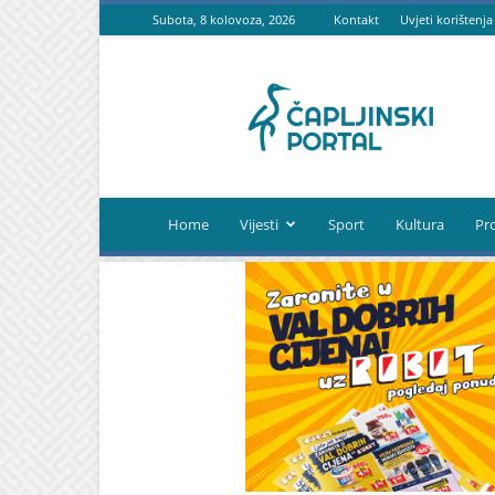
Subota, 8 kolovoza, 2026
Kontakt
Uvjeti korištenja
Čapljinski
portal
Home
Vijesti
Sport
Kultura
Pr