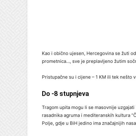
Kao i obično ujesen, Hercegovina se žuti od
prometnica…, sve je preplavljeno žutim soč
Pristupačne su i cijene – 1 KM ili tek nešto 
Do -8 stupnjeva
Tragom upita mogu li se masovnije uzgajati
rasadnika agruma i mediteranskih kultura “Č
Polje, gdje u BiH jedino ima značajnijih nas