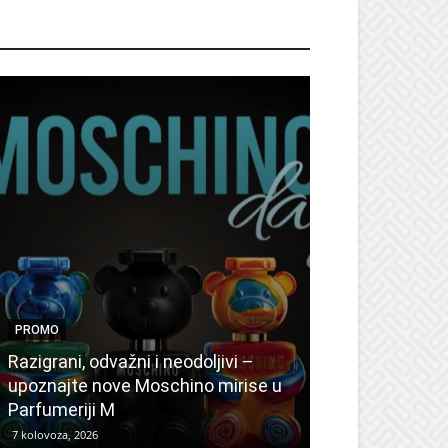
ROMO
PROMO
PROMO
Ljetni popusti
Razigrani, odvažni i neodoljivi –
Radovanović: 
upoznajte nove Moschino mirise u
medicinske ur
Parfumeriji M
kozmetiku
7 kolovoza, 2026
6 kolovoza, 2026