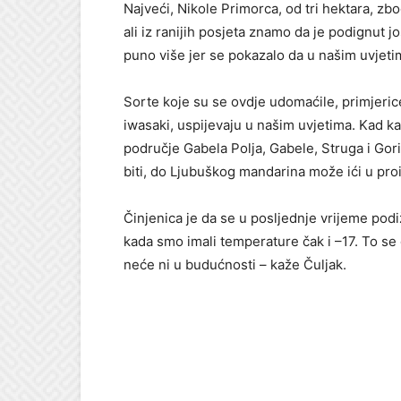
Najveći, Nikole Primorca, od tri hektara, zbog
ali iz ranijih posjeta znamo da je podignut 
puno više jer se pokazalo da u našim uvjeti
Sorte koje su se ovdje udomaćile, primjerice
iwasaki, uspijevaju u našim uvjetima. Kad ka
područje Gabela Polja, Gabele, Struga i Gor
biti, do Ljubuškog mandarina može ići u pro
Činjenica je da se u posljednje vrijeme podi
kada smo imali temperature čak i –17. To se
neće ni u budućnosti – kaže Čuljak.