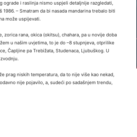
 ograde i raslinja nismo uspjeli detaljnije razgledati,
još 1986. – Smatram da bi nasada mandarina trebalo biti
ma može uspijevati.
, zorica rana, okica (okitsu), chahara, pa u novije doba
žem u našim uvjetima, to je do –8 stupnjeva, otprilike
ice, Čapljine pa Trebižata, Studenaca, Ljubuškog. U
izvodnju.
že prag niskih temperatura, da to nije više kao nekad,
 odavno nije pojavilo, a, sudeći po sadašnjem trendu,