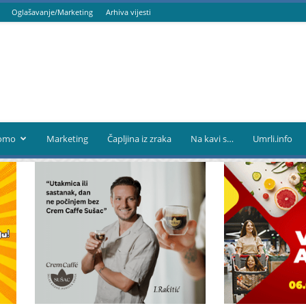
Oglašavanje/Marketing
Arhiva vijesti
omo
Marketing
Čapljina iz zraka
Na kavi s…
Umrli.info