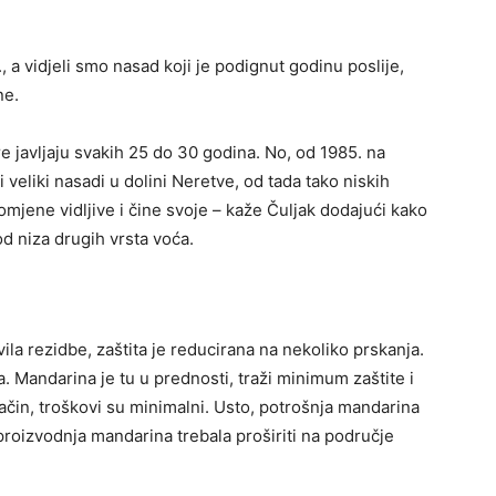
a vidjeli smo nasad koji je podignut godinu poslije,
ne.
re javljaju svakih 25 do 30 godina. No, od 1985. na
li veliki nasadi u dolini Neretve, od tada tako niskih
romjene vidljive i čine svoje – kaže Čuljak dodajući kako
od niza drugih vrsta voća.
ila rezidbe, zaštita je reducirana na nekoliko prskanja.
a. Mandarina je tu u prednosti, traži minimum zaštite i
način, troškovi su minimalni. Usto, potrošnja mandarina
proizvodnja mandarina trebala proširiti na područje