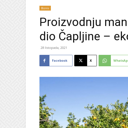
Biznis
Proizvodnju manda
dio Čapljine – ek
28 listopada, 2021
Facebook
X
WhatsAp