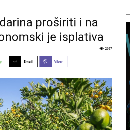
P
rina proširiti i na
onomski je isplativa
2697
p
Email
Viber