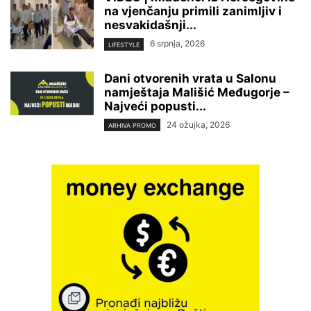
na vjenčanju primili zanimljiv i
nesvakidašnji...
6 srpnja, 2026
LIFESTYLE
Dani otvorenih vrata u Salonu
namještaja Mališić Međugorje –
Najveći popusti...
24 ožujka, 2026
ARHIVA PROMO