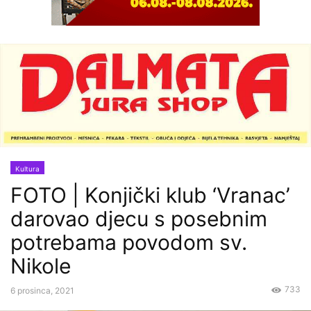
Kultura
FOTO | Konjički klub ‘Vranac’
darovao djecu s posebnim
potrebama povodom sv.
Nikole
733
6 prosinca, 2021