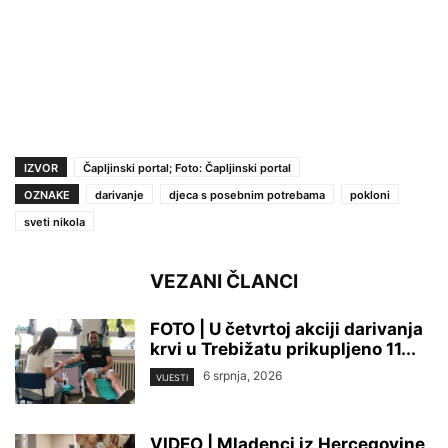
IZVOR
Čapljinski portal; Foto: Čapljinski portal
OZNAKE
darivanje
djeca s posebnim potrebama
pokloni
sveti nikola
VEZANI ČLANCI
FOTO | U četvrtoj akciji darivanja
krvi u Trebižatu prikupljeno 11...
6 srpnja, 2026
VIJESTI
VIDEO | Mladenci iz Hercegovine