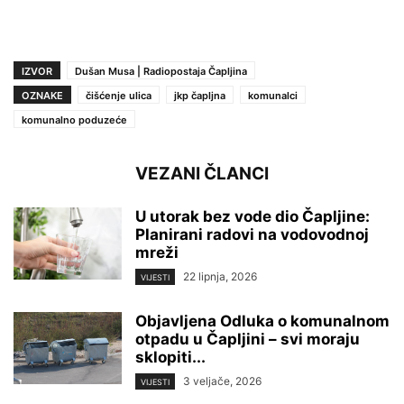
IZVOR
Dušan Musa | Radiopostaja Čapljina
OZNAKE
čišćenje ulica
jkp čapljna
komunalci
komunalno poduzeće
VEZANI ČLANCI
U utorak bez vode dio Čapljine:
Planirani radovi na vodovodnoj
mreži
22 lipnja, 2026
VIJESTI
Objavljena Odluka o komunalnom
otpadu u Čapljini – svi moraju
sklopiti...
3 veljače, 2026
VIJESTI