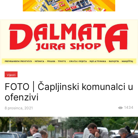
Vijesti
FOTO | Čapljinski komunalci u
ofenzivi
1434
8 prosinca, 2021