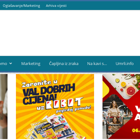
Oglašavanje/Marketing
Arhiva vijesti
omo
Marketing
Čapljina iz zraka
Na kavi s…
Umrli.info