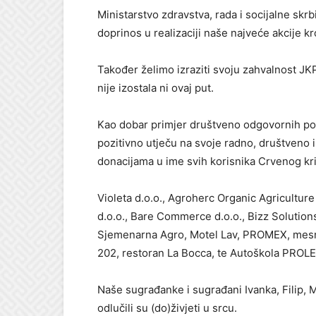
Ministarstvo zdravstva, rada i socijalne skr
doprinos u realizaciji naše najveće akcije kr
Također želimo izraziti svoju zahvalnost JKP
nije izostala ni ovaj put.
Kao dobar primjer društveno odgovornih po
pozitivno utječu na svoje radno, društveno
donacijama u ime svih korisnika Crvenog kri
Violeta d.o.o., Agroherc Organic Agricultu
d.o.o., Bare Commerce d.o.o., Bizz Solutions
Sjemenarna Agro, Motel Lav, PROMEX, mesni
202, restoran La Bocca, te Autoškola PROL
Naše sugrađanke i sugrađani Ivanka, Filip, 
odlučili su (do)živjeti u srcu.