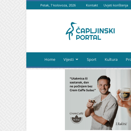
Petak, 7 kolovoza, 2026
Kontakt
Uvjeti korištenja
Čapljinski
portal
Home
Vijesti
Sport
Kultura
Pr