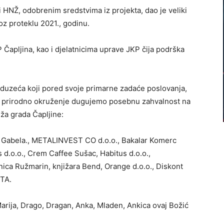
bi HNŽ, odobrenim sredstvima iz projekta, dao je veliki
oz proteklu 2021., godinu.
 Čapljina, kao i djelatnicima uprave JKP čija podrška
duzeća koji pored svoje primarne zadaće poslovanja,
 i prirodno okruženje dugujemo posebnu zahvalnost na
ža grada Čapljine:
re Gabela., METALINVEST CO d.o.o., Bakalar Komerc
 d.o.o., Crem Caffee Sušac, Habitus d.o.o.,
ca Ružmarin, knjižara Bend, Orange d.o.o., Diskont
ETA.
Marija, Drago, Dragan, Anka, Mladen, Ankica ovaj Božić