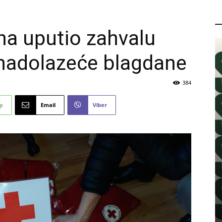
P
ina uputio zahvalu
 nadolazeće blagdane
384
p
Email
Viber