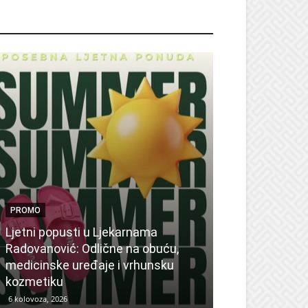
ROMO
PROMO
Ljetni popusti u Ljekarnama
PROMO
Radovanović: Odlične na obuću,
medicinske uređaje i vrhunsku
Ne propustite 
kozmetiku
sedmicu za su
6 kolovoza, 2026
6 kolovoza, 2026