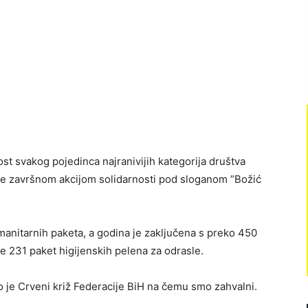
ost svakog pojedinca najranivijih kategorija društva
eme završnom akcijom solidarnosti pod sloganom ”Božić
anitarnih paketa, a godina je zaključena s preko 450
te 231 paket higijenskih pelena za odrasle.
žao je Crveni križ Federacije BiH na čemu smo zahvalni.