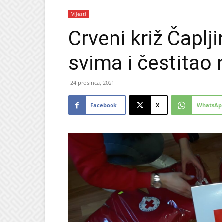
Vijesti
Crveni križ Čaplj
svima i čestitao
24 prosinca, 2021
Facebook
X
WhatsAp