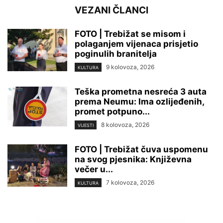
VEZANI ČLANCI
FOTO | Trebižat se misom i
polaganjem vijenaca prisjetio
poginulih branitelja
9 kolovoza, 2026
KULTURA
Teška prometna nesreća 3 auta
prema Neumu: Ima ozlijeđenih,
promet potpuno...
8 kolovoza, 2026
VIJESTI
FOTO | Trebižat čuva uspomenu
na svog pjesnika: Književna
večer u...
7 kolovoza, 2026
KULTURA