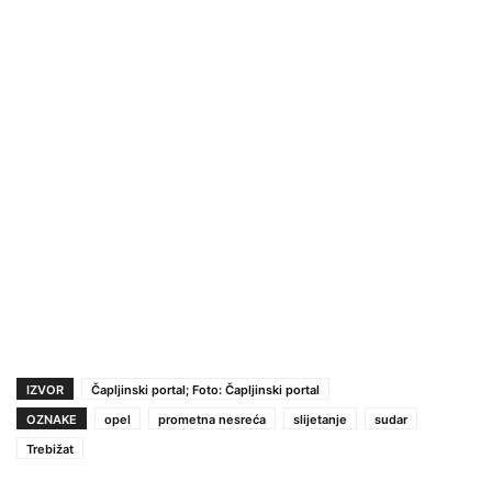
IZVOR
Čapljinski portal; Foto: Čapljinski portal
OZNAKE
opel
prometna nesreća
slijetanje
sudar
Trebižat