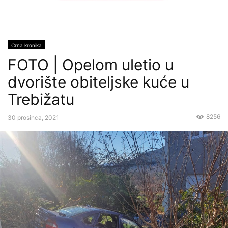
Crna kronika
FOTO | Opelom uletio u
dvorište obiteljske kuće u
Trebižatu
8256
30 prosinca, 2021