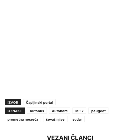
IZVOR
Čapljinski portal
OZNAKE
Autobus
Autoherc
M-17
peugeot
prometna nesreća
ševaš njive
sudar
VEZANI ČLANCI