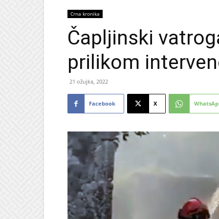
Crna kronika
Čapljinski vatro
prilikom interven
21 ožujka, 2022
Facebook
X
WhatsAp