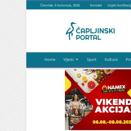
Četvrtak, 6 kolovoza, 2026
Kontakt
Uvjeti korištenj
Čapljinski
portal
Home
Vijesti
Sport
Kultura
Pr