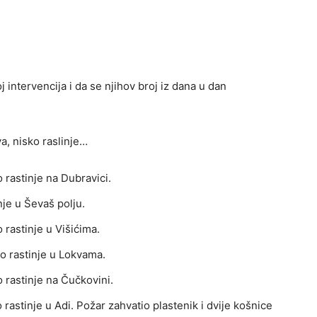
 intervencija i da se njihov broj iz dana u dan
va, nisko raslinje…
o rastinje na Dubravici.
inje u Ševaš polju.
o rastinje u Višićima.
ko rastinje u Lokvama.
o rastinje na Čučkovini.
o rastinje u Adi. Požar zahvatio plastenik i dvije košnice