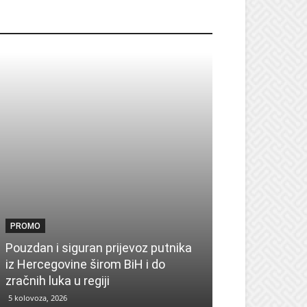
ROMO
PROMO
PROMO
Pouzdan i siguran prijevoz putnika
Pronađite insp
iz Hercegovine širom BiH i do
sezonu uz UPIM
zračnih luka u regiji
zima
5 kolovoza, 2026
4 kolovoza, 2026