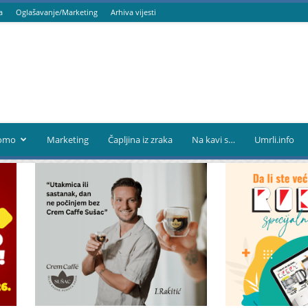
a
Oglašavanje/Marketing
Arhiva vijesti
omo
Marketing
Čapljina iz zraka
Na kavi s…
Umrli.info