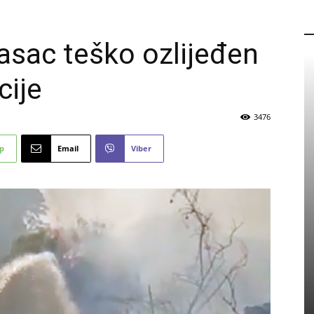
P
gasac teško ozlijeđen
cije
3476
p
Email
Viber
PROMO
Eicom zapošljava: Pogledajte
detalje natječaja
5 kolovoza, 2026