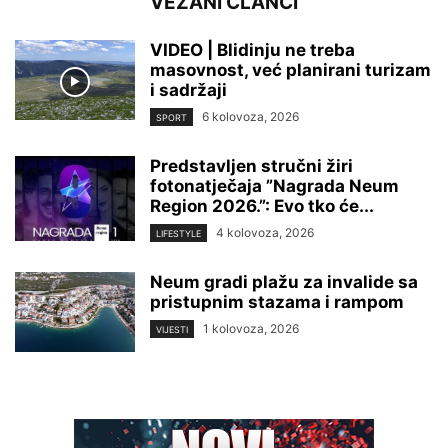
VEZANI ČLANCI
VIDEO | Blidinju ne treba
masovnost, već planirani turizam
i sadržaji
6 kolovoza, 2026
SPORT
Predstavljen stručni žiri
fotonatječaja ”Nagrada Neum
Region 2026.”: Evo tko će...
4 kolovoza, 2026
LIFESTYLE
Neum gradi plažu za invalide sa
pristupnim stazama i rampom
1 kolovoza, 2026
VIJESTI