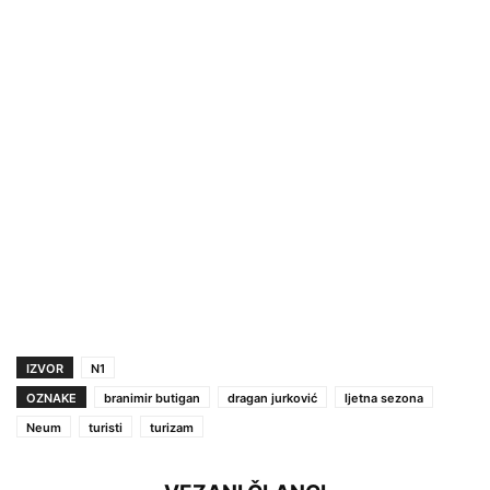
IZVOR
N1
OZNAKE
branimir butigan
dragan jurković
ljetna sezona
Neum
turisti
turizam