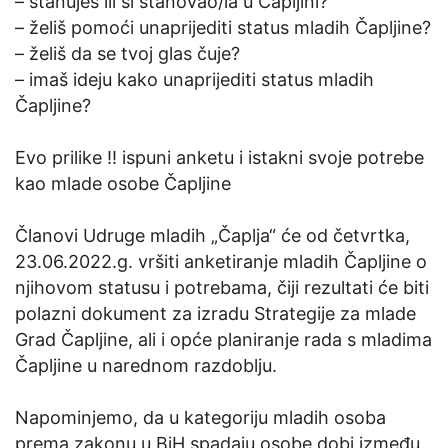
– stanuješ ili si stanovao/la u Čapljini?
– želiš pomoći unaprijediti status mladih Čapljine?
– želiš da se tvoj glas čuje?
– imaš ideju kako unaprijediti status mladih
Čapljine?
Evo prilike !! ispuni anketu i istakni svoje potrebe
kao mlade osobe Čapljine
Članovi Udruge mladih „Čaplja“ će od četvrtka,
23.06.2022.g. vršiti anketiranje mladih Čapljine o
njihovom statusu i potrebama, čiji rezultati će biti
polazni dokument za izradu Strategije za mlade
Grad Čapljine, ali i opće planiranje rada s mladima
Čapljine u narednom razdoblju.
Napominjemo, da u kategoriju mladih osoba
prema zakonu u BiH spadaju osobe dobi između