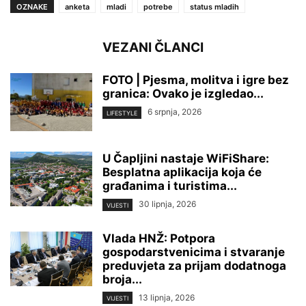
OZNAKE
anketa
mladi
potrebe
status mladih
VEZANI ČLANCI
FOTO | Pjesma, molitva i igre bez
granica: Ovako je izgledao...
6 srpnja, 2026
LIFESTYLE
U Čapljini nastaje WiFiShare:
Besplatna aplikacija koja će
građanima i turistima...
30 lipnja, 2026
VIJESTI
Vlada HNŽ: Potpora
gospodarstvenicima i stvaranje
preduvjeta za prijam dodatnoga
broja...
13 lipnja, 2026
VIJESTI