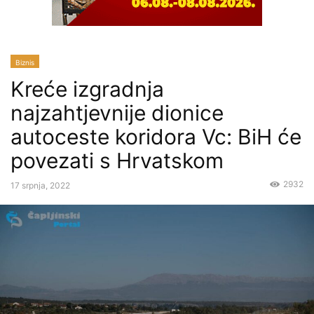
Biznis
Kreće izgradnja
najzahtjevnije dionice
autoceste koridora Vc: BiH će
povezati s Hrvatskom
2932
17 srpnja, 2022