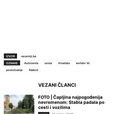
IZVOR
vecernji.ba
OZNAKE
Autocesta
cesta
hrvatska
koridor Vc
povezivanje
Radovi
VEZANI ČLANCI
FOTO | Čapljina najpogođenija
nevremenom: Stabla padala po
cesti i vozilima