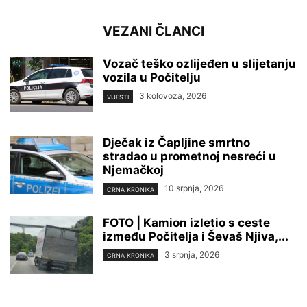
VEZANI ČLANCI
Vozač teško ozlijeđen u slijetanju
vozila u Počitelju
3 kolovoza, 2026
VIJESTI
Dječak iz Čapljine smrtno
stradao u prometnoj nesreći u
Njemačkoj
10 srpnja, 2026
CRNA KRONIKA
FOTO | Kamion izletio s ceste
između Počitelja i Ševaš Njiva,...
3 srpnja, 2026
CRNA KRONIKA