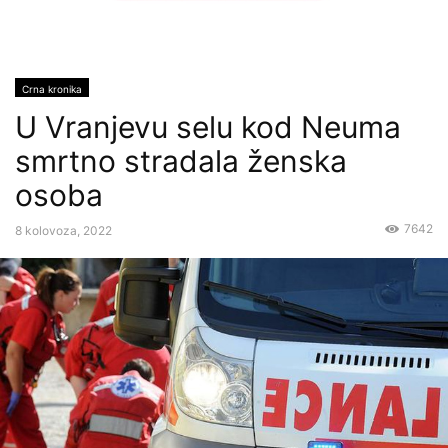
Crna kronika
U Vranjevu selu kod Neuma
smrtno stradala ženska
osoba
7642
8 kolovoza, 2022