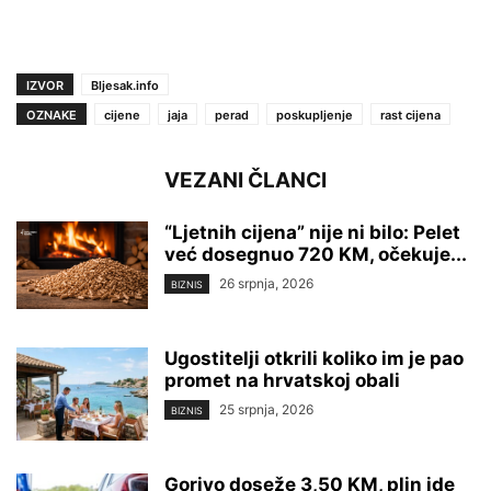
IZVOR
Bljesak.info
OZNAKE
cijene
jaja
perad
poskupljenje
rast cijena
VEZANI ČLANCI
“Ljetnih cijena” nije ni bilo: Pelet
već dosegnuo 720 KM, očekuje...
26 srpnja, 2026
BIZNIS
Ugostitelji otkrili koliko im je pao
promet na hrvatskoj obali
25 srpnja, 2026
BIZNIS
Gorivo doseže 3,50 KM, plin ide