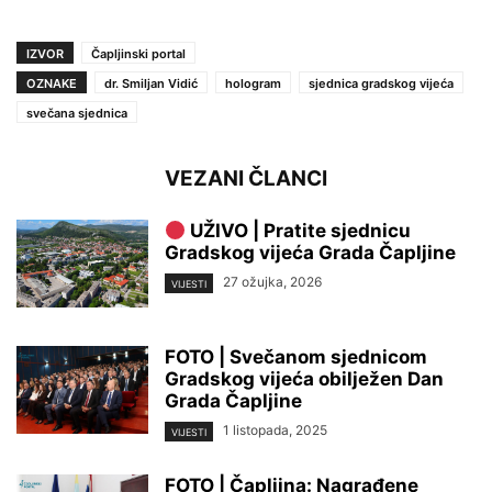
IZVOR
Čapljinski portal
OZNAKE
dr. Smiljan Vidić
hologram
sjednica gradskog vijeća
svečana sjednica
VEZANI ČLANCI
UŽIVO | Pratite sjednicu
Gradskog vijeća Grada Čapljine
27 ožujka, 2026
VIJESTI
FOTO | Svečanom sjednicom
Gradskog vijeća obilježen Dan
Grada Čapljine
1 listopada, 2025
VIJESTI
FOTO | Čapljina: Nagrađene