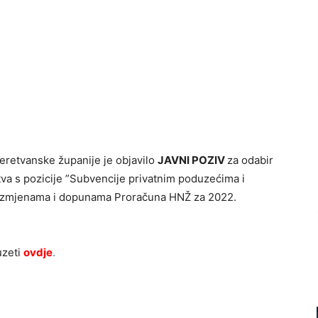
retvanske županije je objavilo
JAVNI POZIV
za odabir
va s pozicije ”Subvencije privatnim poduzećima i
e Izmjenama i dopunama Proračuna HNŽ za 2022.
uzeti
ovdje
.