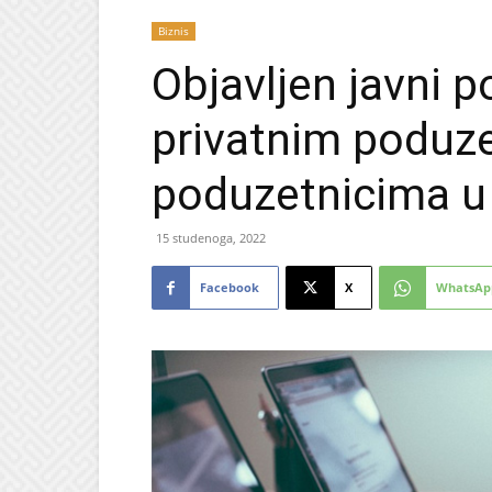
Biznis
Objavljen javni p
privatnim poduz
poduzetnicima 
15 studenoga, 2022
Facebook
X
WhatsAp