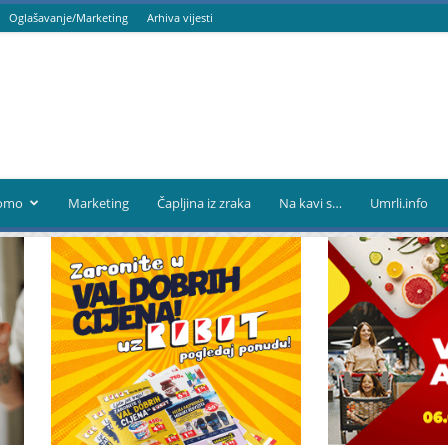
Oglašavanje/Marketing
Arhiva vijesti
omo
Marketing
Čapljina iz zraka
Na kavi s…
Umrli.info