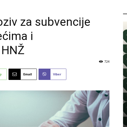
P
oziv za subvencije
ećima i
u HNŽ
724
p
Email
Viber