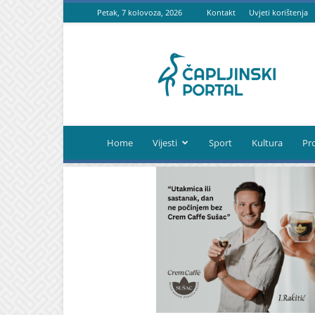
Petak, 7 kolovoza, 2026
Kontakt
Uvjeti korištenja
Čapljinski
portal
Home
Vijesti
Sport
Kultura
Pr