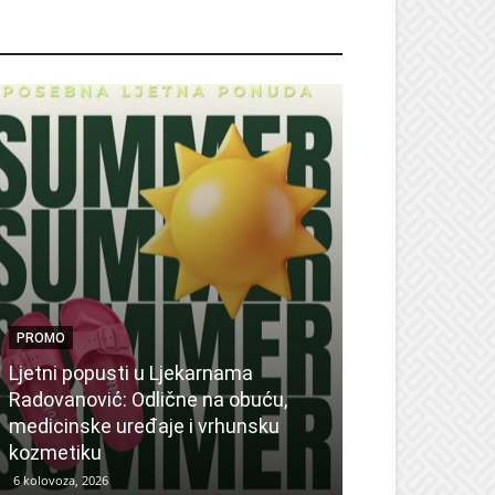
ROMO
PROMO
Ljetni popusti u Ljekarnama
PROMO
Radovanović: Odlične na obuću,
medicinske uređaje i vrhunsku
Ne propustite 
kozmetiku
sedmicu za su
6 kolovoza, 2026
6 kolovoza, 2026