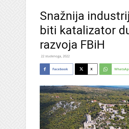
Snažnija industri
biti katalizator 
razvoja FBiH
22 studenoga, 2022
Facebook
X
WhatsAp