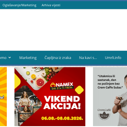
Oglašavanje/Marketing
Arhiva vijesti
omo
Marketing
Čapljina iz zraka
Na kavi s…
Umrli.info