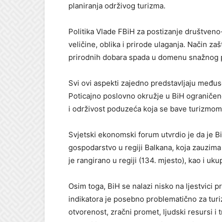
planiranja održivog turizma.
Politika Vlade FBiH za postizanje društven
veličine, oblika i prirode ulaganja. Način zašt
prirodnih dobara spada u domenu snažnog p
Svi ovi aspekti zajedno predstavljaju međuse
Poticajno poslovno okružje u BiH ograničen
i održivost poduzeća koja se bave turizmom
Svjetski ekonomski forum utvrdio je da je B
gospodarstvo u regiji Balkana, koja zauzima
je rangirano u regiji (134. mjesto), kao i uku
Osim toga, BiH se nalazi nisko na ljestvici 
indikatora je posebno problematično za turi
otvorenost, zračni promet, ljudski resursi i t