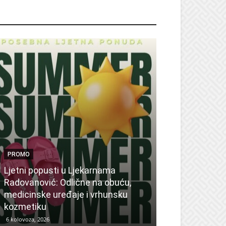
ROMO
PROMO
Ljetni popusti u Ljekarnama
PROMO
Radovanović: Odlične na obuću,
medicinske uređaje i vrhunsku
Ne propustite 
kozmetiku
sedmicu za su
6 kolovoza, 2026
6 kolovoza, 2026