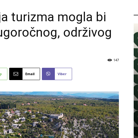
P
ja turizma mogla bi
dugoročnog, održivog
147
p
Email
Viber