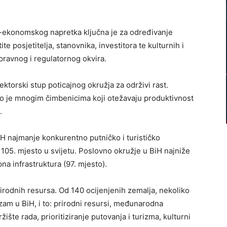
o-ekonomskog napretka ključna je za određivanje
ite posjetitelja, stanovnika, investitora te kulturnih i
ravnog i regulatornog okvira.
ktorski stup poticajnog okružja za održivi rast.
o je mnogim čimbenicima koji otežavaju produktivnost
.
iH najmanje konkurentno putničko i turističko
 105. mjesto u svijetu. Poslovno okružje u BiH najniže
pna infrastruktura (97. mjesto).
prirodnih resursa. Od 140 ocijenjenih zemalja, nekoliko
zam u BiH, i to: prirodni resursi, međunarodna
ržište rada, prioritiziranje putovanja i turizma, kulturni