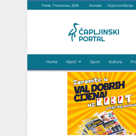
Petak, 7 kolovoza, 2026
Kontakt
Uvjeti korištenja
Čapljinski
portal
Home
Vijesti
Sport
Kultura
Pr