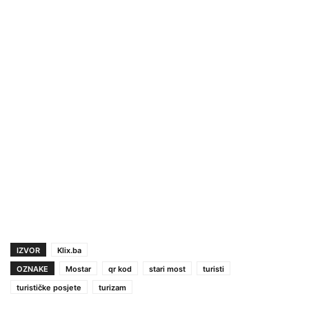
IZVOR
Klix.ba
OZNAKE
Mostar
qr kod
stari most
turisti
turističke posjete
turizam