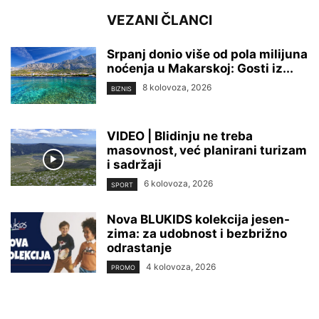
VEZANI ČLANCI
Srpanj donio više od pola milijuna
noćenja u Makarskoj: Gosti iz...
8 kolovoza, 2026
BIZNIS
VIDEO | Blidinju ne treba
masovnost, već planirani turizam
i sadržaji
6 kolovoza, 2026
SPORT
Nova BLUKIDS kolekcija jesen-
zima: za udobnost i bezbrižno
odrastanje
4 kolovoza, 2026
PROMO