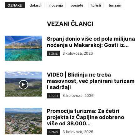
OZNAKE
dolasci
noćenja
posjete
turisti
turizam
VEZANI ČLANCI
Srpanj donio više od pola milijuna
noćenja u Makarskoj: Gosti iz...
8 kolovoza, 2026
BIZNIS
VIDEO | Blidinju ne treba
masovnost, već planirani turizam
i sadržaji
6 kolovoza, 2026
SPORT
Promocija turizma: Za četiri
projekta iz Čapljine odobreno
više od 38.000...
3 kolovoza, 2026
BIZNIS