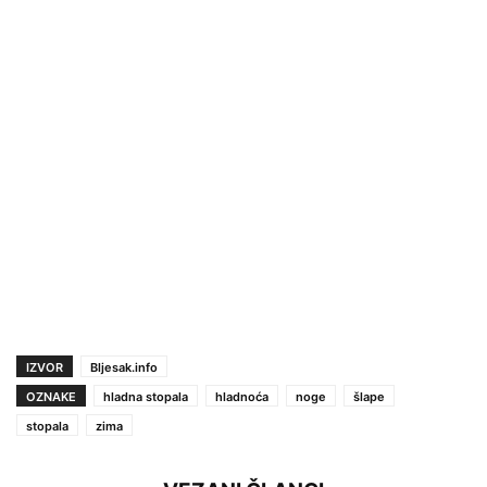
IZVOR
Bljesak.info
OZNAKE
hladna stopala
hladnoća
noge
šlape
stopala
zima