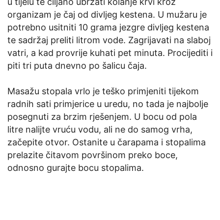
u tijelu te ciljano ubrzati kolanje krvi kroz
organizam je čaj od divljeg kestena. U mužaru je
potrebno usitniti 10 grama jezgre divljeg kestena
te sadržaj preliti litrom vode. Zagrijavati na slaboj
vatri, a kad provrije kuhati pet minuta. Procijediti i
piti tri puta dnevno po šalicu čaja.
Masažu stopala vrlo je teško primjeniti tijekom
radnih sati primjerice u uredu, no tada je najbolje
posegnuti za brzim rješenjem. U bocu od pola
litre nalijte vruću vodu, ali ne do samog vrha,
začepite otvor. Ostanite u čarapama i stopalima
prelazite čitavom površinom preko boce,
odnosno gurajte bocu stopalima.