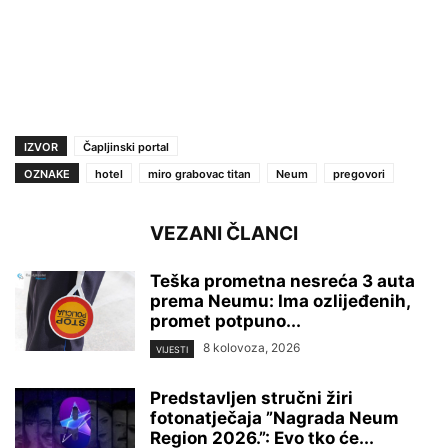
IZVOR
Čapljinski portal
OZNAKE
hotel
miro grabovac titan
Neum
pregovori
VEZANI ČLANCI
Teška prometna nesreća 3 auta
prema Neumu: Ima ozlijeđenih,
promet potpuno...
8 kolovoza, 2026
VIJESTI
Predstavljen stručni žiri
fotonatječaja ”Nagrada Neum
Region 2026.”: Evo tko će...