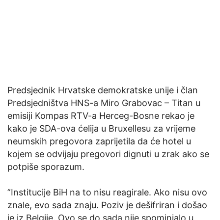
Predsjednik Hrvatske demokratske unije i član
Predsjedništva HNS-a Miro Grabovac – Titan u
emisiji Kompas RTV-a Herceg-Bosne rekao je
kako je SDA-ova ćelija u Bruxellesu za vrijeme
neumskih pregovora zaprijetila da će hotel u
kojem se odvijaju pregovori dignuti u zrak ako se
potpiše sporazum.
”Institucije BiH na to nisu reagirale. Ako nisu ovo
znale, evo sada znaju. Poziv je dešifriran i došao
je iz Belgije. Ovo se do sada nije spominjalo u