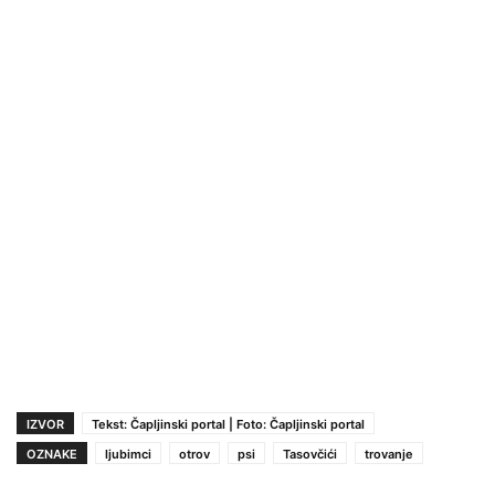
IZVOR
Tekst: Čapljinski portal | Foto: Čapljinski portal
OZNAKE
ljubimci
otrov
psi
Tasovčići
trovanje