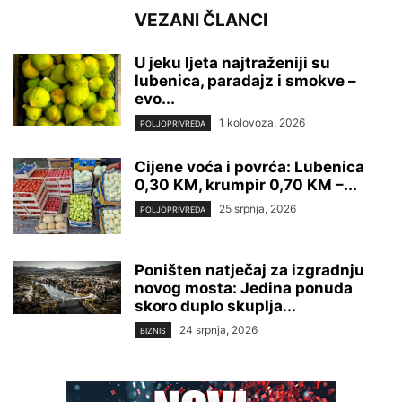
VEZANI ČLANCI
U jeku ljeta najtraženiji su
lubenica, paradajz i smokve –
evo...
1 kolovoza, 2026
POLJOPRIVREDA
Cijene voća i povrća: Lubenica
0,30 KM, krumpir 0,70 KM –...
25 srpnja, 2026
POLJOPRIVREDA
Poništen natječaj za izgradnju
novog mosta: Jedina ponuda
skoro duplo skuplja...
24 srpnja, 2026
BIZNIS