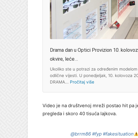
Drama dan u Optici Provizion 10. kolovoza:
okvire, leće…
Ukoliko ste u potrazi za određenim modelom s
odlične vijesti. U ponedjeljak, 10. kolovoza 
DRAMA...
Pročitaj više
Video je na društvenoj mreži postao hit pa 
pregleda i skoro 40 tisuća lajkova.
@brrm86
#fyp
#fakesituation