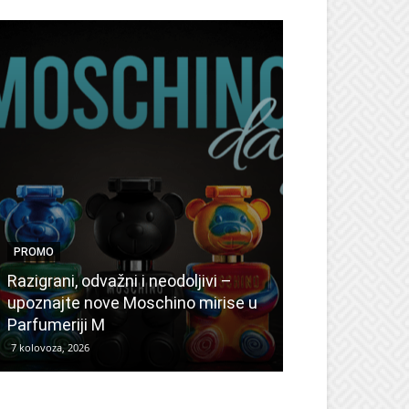
PROMO
PROMO
Ljetni popusti
Razigrani, odvažni i neodoljivi –
Radovanović: 
upoznajte nove Moschino mirise u
medicinske ur
Parfumeriji M
kozmetiku
7 kolovoza, 2026
6 kolovoza, 2026