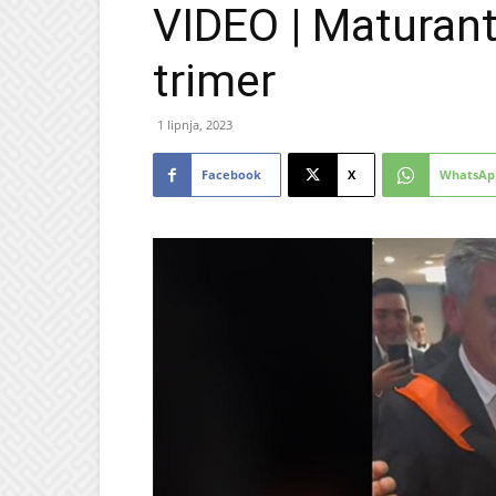
VIDEO | Maturanti
trimer
1 lipnja, 2023
Facebook
X
WhatsAp