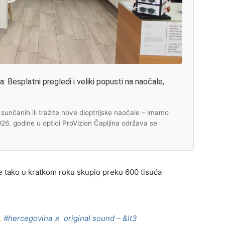
 Besplatni pregledi i veliki popusti na naočale,
unčanih ili tražite nove dioptrijske naočale – imamo
2026. godine u optici ProVizion Čapljina održava se
je tako u kratkom roku skupio preko 600 tisuća
#hercegovina
♬ original sound – &lt3