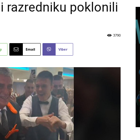
 razredniku poklonili
3790
p
Email
Viber