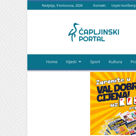
Nedjelja, 9 kolovoza, 2026
Kontakt
Uvjeti korištenj
Čapljinski
portal
Home
Vijesti
Sport
Kultura
Pr