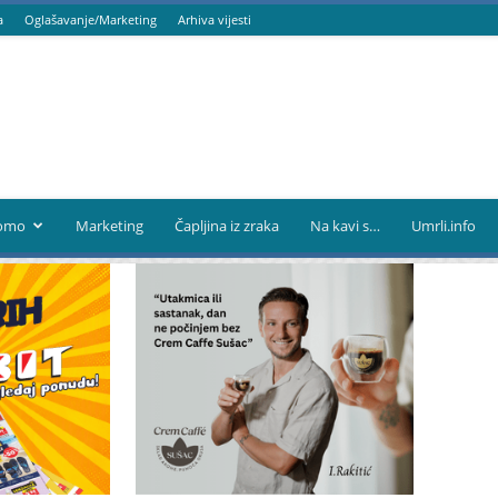
a
Oglašavanje/Marketing
Arhiva vijesti
omo
Marketing
Čapljina iz zraka
Na kavi s…
Umrli.info