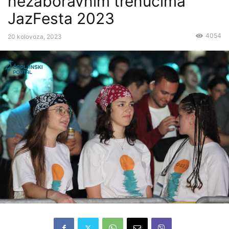
nezaboravnim trenucima
JazFesta 2023
4054
20 kolovoza, 2023