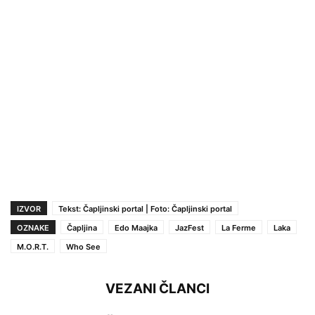
IZVOR
Tekst: Čapljinski portal | Foto: Čapljinski portal
OZNAKE
Čapljina
Edo Maajka
JazFest
La Ferme
Laka
M.O.R.T.
Who See
VEZANI ČLANCI