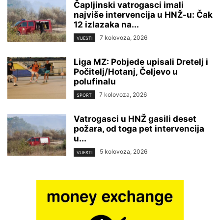
Čapljinski vatrogasci imali
najviše intervencija u HNŽ-u: Čak
12 izlazaka na...
7 kolovoza, 2026
VIJESTI
Liga MZ: Pobjede upisali Dretelj i
Počitelj/Hotanj, Čeljevo u
polufinalu
7 kolovoza, 2026
SPORT
Vatrogasci u HNŽ gasili deset
požara, od toga pet intervencija
u...
5 kolovoza, 2026
VIJESTI