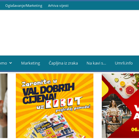
Oglašavanje/Marketing
Arhiva vijesti
omo
Marketing
Čapljina iz zraka
Na kavi s…
Umrli.info