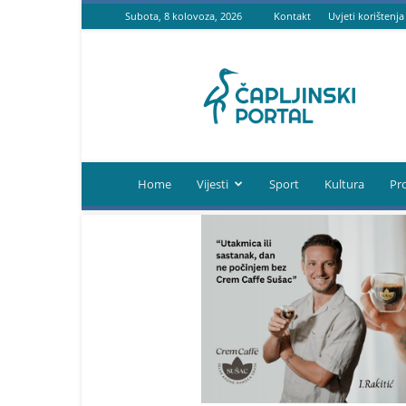
Subota, 8 kolovoza, 2026
Kontakt
Uvjeti korištenja
Čapljinski
portal
Home
Vijesti
Sport
Kultura
Pr