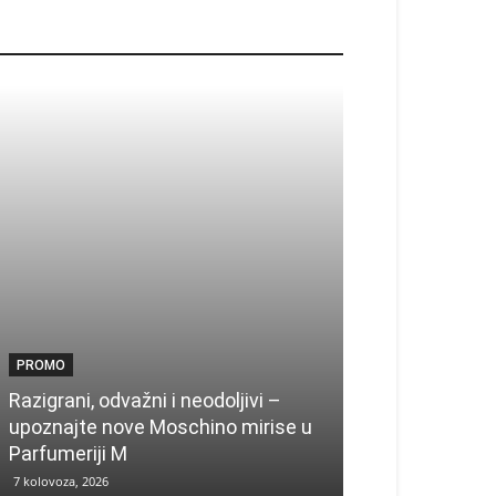
ROMO
PROMO
PROMO
Ljetni popusti
Razigrani, odvažni i neodoljivi –
Radovanović: 
upoznajte nove Moschino mirise u
medicinske ur
Parfumeriji M
kozmetiku
7 kolovoza, 2026
6 kolovoza, 2026