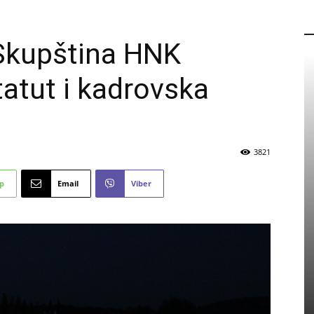
P
Skupština HNK
Statut i kadrovska
3821
p
Email
Viber