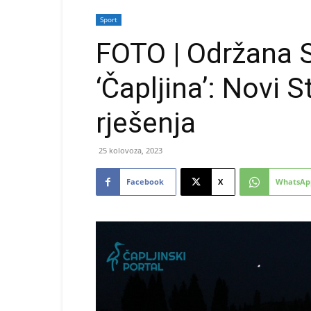
Sport
FOTO | Održana 
‘Čapljina’: Novi 
rješenja
25 kolovoza, 2023
Facebook
X
WhatsAp