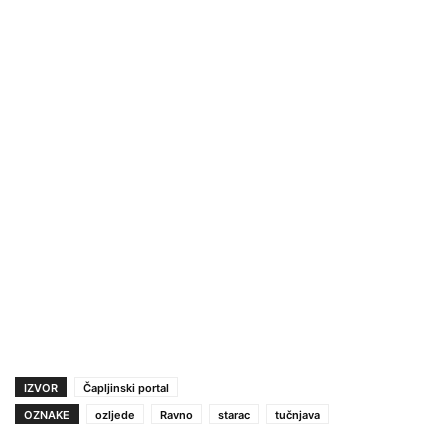
IZVOR
Čapljinski portal
OZNAKE
ozljede
Ravno
starac
tučnjava