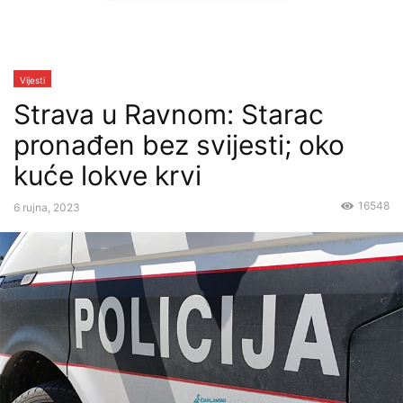
Vijesti
Strava u Ravnom: Starac
pronađen bez svijesti; oko
kuće lokve krvi
16548
6 rujna, 2023