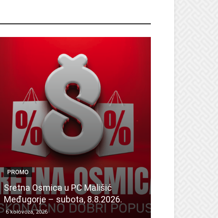
ROMO
PROMO
PROMO
Dan odličnih a
Sretna Osmica u PC Mališić
Sretna Osmic
Međugorje – subota, 8.8.2026.
Mališić Home
6 kolovoza, 2026
6 kolovoza, 2026