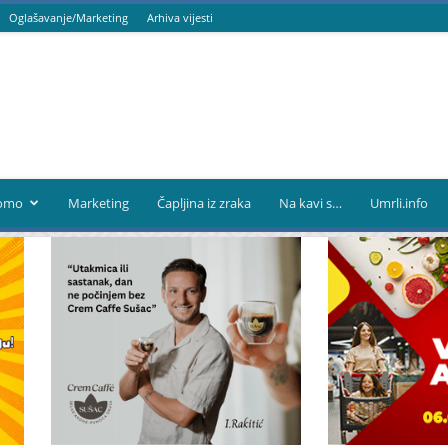
Oglašavanje/Marketing
Arhiva vijesti
omo
Marketing
Čapljina iz zraka
Na kavi s…
Umrli.info