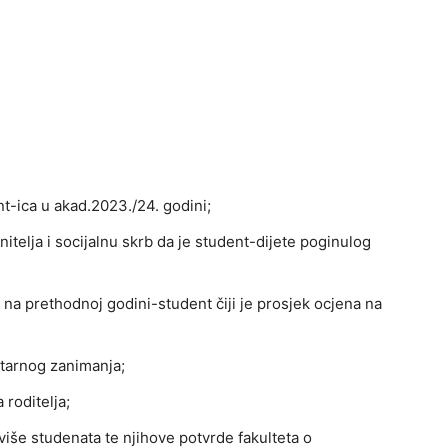
nt-ica u akad.2023./24. godini;
itelja i socijalnu skrb da je student-dijete poginulog
 na prethodnoj godini-student čiji je prosjek ocjena na
citarnog zanimanja;
 roditelja;
 i više studenata te njihove potvrde fakulteta o