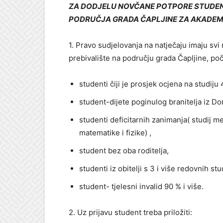
ZA DODJELU NOVČANE POTPORE STUDEN
PODRUČJA GRADA ČAPLJINE ZA AKADEMS
1. Pravo sudjelovanja na natječaju imaju svi 
prebivalište na području grada Čapljine, poče
studenti čiji je prosjek ocjena na studiju 
student-dijete poginulog branitelja iz D
studenti deficitarnih zanimanja( studij me
matematike i fizike) ,
student bez oba roditelja,
studenti iz obitelji s 3 i više redovnih st
student- tjelesni invalid 90 % i više.
2. Uz prijavu student treba priložiti: