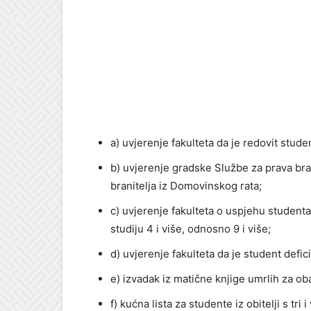
a) uvjerenje fakulteta da je redovit stude
b) uvjerenje gradske Službe za prava bran
branitelja iz Domovinskog rata;
c) uvjerenje fakulteta o uspjehu studenta
studiju 4 i više, odnosno 9 i više;
d) uvjerenje fakulteta da je student defi
e) izvadak iz matične knjige umrlih za oba
f) kućna lista za studente iz obitelji s tri