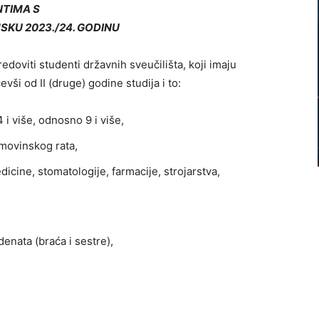
TIMA S
KU 2023./24. GODINU
redoviti studenti državnih sveučilišta, koji imaju
vši od II (druge) godine studija i to:
4 i više, odnosno 9 i više,
omovinskog rata,
dicine, stomatologije, farmacije, strojarstva,
udenata (braća i sestre),