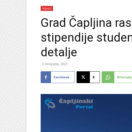
Vijesti
Grad Čapljina ras
stipendije stud
detalje
2 listopada, 2023
Facebook
X
WhatsAp
PROMO
Ljetni popusti u Ljekar
Radovanović: Odlične n
medicinske uređaje i v
kozmetiku
6 kolovoza, 2026