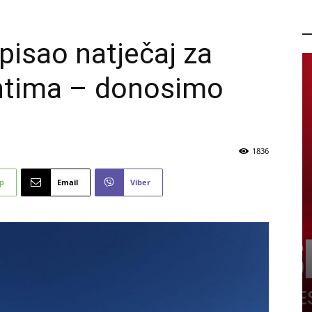
P
pisao natječaj za
entima – donosimo
1836
p
Email
Viber
nama
PROMO
a obuću,
rhunsku
Ne propustite novu FIS Plus
sedmicu za super uštede
6 kolovoza, 2026