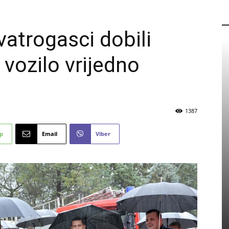
P
atrogasci dobili
vozilo vrijedno
1387
p
Email
Viber
PROMO
Eicom zapošljava: Pogledajte
detalje natječaja
5 kolovoza, 2026