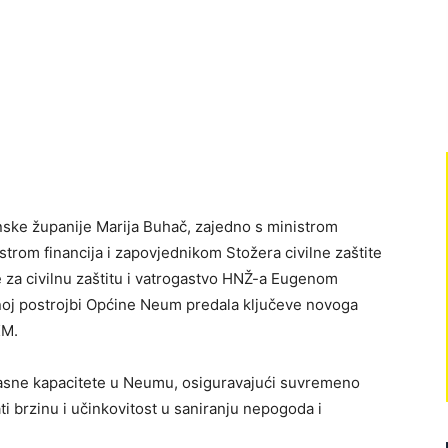
ke županije Marija Buhač, zajedno s ministrom
trom financija i zapovjednikom Stožera civilne zaštite
 za civilnu zaštitu i vatrogastvo HNŽ-a Eugenom
noj postrojbi Općine Neum predala ključeve novoga
KM.
asne kapacitete u Neumu, osiguravajući suvremeno
i brzinu i učinkovitost u saniranju nepogoda i