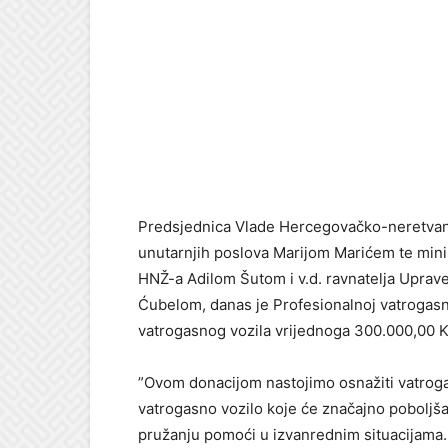
Predsjednica Vlade Hercegovačko-neretvans
unutarnjih poslova Marijom Marićem te minis
HNŽ-a Adilom Šutom i v.d. ravnatelja Uprave
Ćubelom, danas je Profesionalnoj vatrogas
vatrogasnog vozila vrijednoga 300.000,00 
”Ovom donacijom nastojimo osnažiti vatrog
vatrogasno vozilo koje će značajno poboljšat
pružanju pomoći u izvanrednim situacijama.