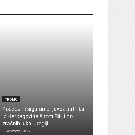
ROMO
PROMO
PROMO
Pouzdan i siguran prijevoz putnika
Pronađite insp
iz Hercegovine širom BiH i do
sezonu uz UPIM
zračnih luka u regiji
zima
5 kolovoza, 2026
4 kolovoza, 2026