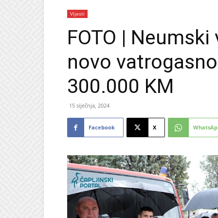
Vijesti
FOTO | Neumski v
novo vatrogasno 
300.000 KM
15 siječnja, 2024
Facebook
X
WhatsAp