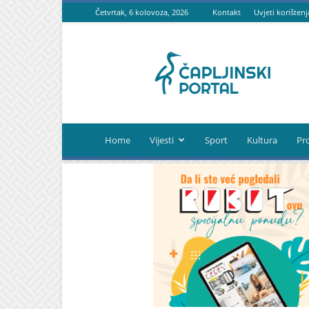
Četvrtak, 6 kolovoza, 2026
Kontakt
Uvjeti korištenj
Čapljinski
portal
Home
Vijesti
Sport
Kultura
Pr