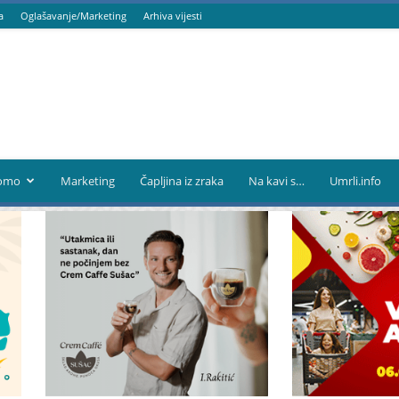
a
Oglašavanje/Marketing
Arhiva vijesti
omo
Marketing
Čapljina iz zraka
Na kavi s…
Umrli.info