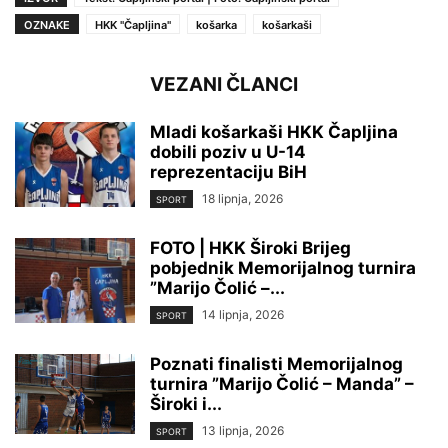
OZNAKE
HKK ''Čapljina''
košarka
košarkaši
VEZANI ČLANCI
Mladi košarkaši HKK Čapljina
dobili poziv u U-14
reprezentaciju BiH
18 lipnja, 2026
SPORT
FOTO | HKK Široki Brijeg
pobjednik Memorijalnog turnira
”Marijo Čolić –...
14 lipnja, 2026
SPORT
Poznati finalisti Memorijalnog
turnira ”Marijo Čolić – Manda” –
Široki i...
13 lipnja, 2026
SPORT