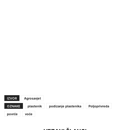
IZVOR
Agrosavjet
OZNAKE
plastenik
podizanje plastenika
Poljoprivreda
povrće
voće