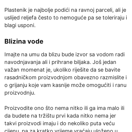
Plastenik je najbolje podići na ravnoj parceli, ali je
uslijed reljefa često to nemoguće pa se toleriraju i
blagi usponi.
Blizina vode
Imajte na umu da blizu bude izvor sa vodom radi
navodnjavanja ali i prihrane biljaka. Još jedan
važan momenat je, ukoliko riješite da se bavite
rasadničkom proizvodnjom obavezno razmislite i
o grijanju koje vam kasnije može omogućiti i ranu
proizvodnju.
Proizvodite ono što nema nitko ili ga ima malo ili
da budete na tržištu prvi kada nitko nema jer
takvi proizvodi imaju i do nekoliko puta veću
cijenu, pa za kratko vrijeme vraćaju uloženo u