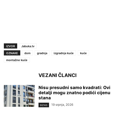
IZVOR
Jabuka.tv
OZNAKE
dom
gradnja
izgradnja kuće
kuće
montažne kuće
VEZANI ČLANCI
Nisu presudni samo kvadrati: Ovi
detalji mogu znatno podići cijenu
stana
19 srpnja, 2026
BIZNIS