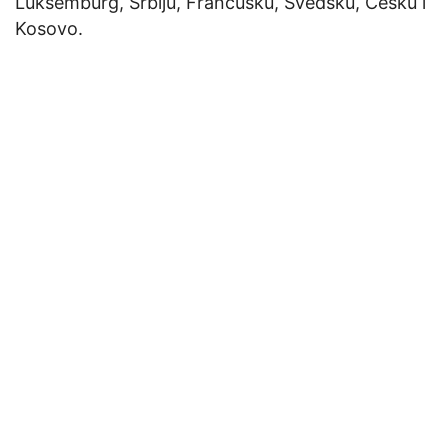
Luksemburg, Srbiju, Francusku, Švedsku, Češku i
Kosovo.