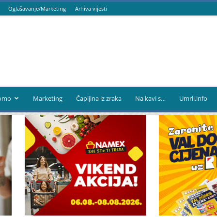
Oglašavanje/Marketing
Arhiva vijesti
omo
Marketing
Čapljina iz zraka
Na kavi s…
Umrli.info