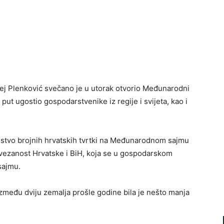
ej Plenković svečano je u utorak otvorio Međunarodni
put ugostio gospodarstvenike iz regije i svijeta, kao i
ustvo brojnih hrvatskih tvrtki na Međunarodnom sajmu
vezanost Hrvatske i BiH, koja se u gospodarskom
sajmu.
zmeđu dviju zemalja prošle godine bila je nešto manja