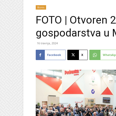
Biznis
FOTO | Otvoren 
gospodarstva u 
16 travnja, 2024
Facebook
X
WhatsAp