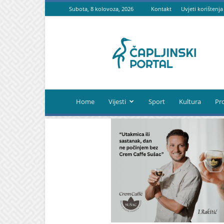
Subota, 8 kolovoza, 2026
Kontakt
Uvjeti korištenja
Čapljinski
portal
Home
Vijesti
Sport
Kultura
Pr