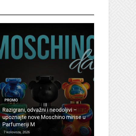
ROMO
PROMO
PROMO
Ljetni popusti
Razigrani, odvažni i neodoljivi –
Radovanović: 
upoznajte nove Moschino mirise u
medicinske ur
Parfumeriji M
kozmetiku
7 kolovoza, 2026
6 kolovoza, 2026