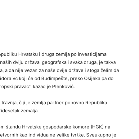
epubliku Hrvatsku i druga zemlja po investicijama
 naših dviju država, geografska i svaka druga, je takva
 a da nije vezan za naše dvije države i stoga želim da
koridora Vc koji će od Budimpešte, preko Osijeka pa do
ropski pravac”, kazao je Plenković.
 travnja, čiji je zemlja partner ponovno Republika
tridesetak zemalja.
čkom štandu Hrvatske gospodarske komore (HGK) na
etvornih kao individualne velike tvrtke. Sveukupno je