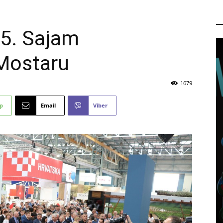
P
25. Sajam
Mostaru
1679
p
Email
Viber