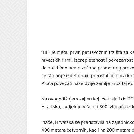
”BiH je među prvih pet izvoznih tržišta za R
hrvatskih firmi. Isprepletenost i povezanost
da praktično nema važnog prometnog pravca,
se što prije izdefiniraju preostali dijelovi 
Ploča povezati naše dvije zemlje kroz taj eu
Na ovogodišnjem sajmu koji će trajati do 20.
Hrvatska, sudjeluje više od 800 izlagača iz 
Inače, Hrvatska se predstavlja na zajedni
400 metara četvornih, kao i na 200 metara č