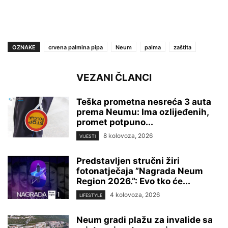
OZNAKE
crvena palmina pipa
Neum
palma
zaštita
VEZANI ČLANCI
Teška prometna nesreća 3 auta
prema Neumu: Ima ozlijeđenih,
promet potpuno...
8 kolovoza, 2026
VIJESTI
Predstavljen stručni žiri
fotonatječaja ”Nagrada Neum
Region 2026.”: Evo tko će...
4 kolovoza, 2026
LIFESTYLE
Neum gradi plažu za invalide sa