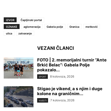
IZVOR
Čapljinski portal
OZNAKE
aglomeracija
Gabela polje
Granica
metković
ulica
zatvaranje
VEZANI ČLANCI
FOTO | 2. memorijalni turnir ”Ante
Brkić Belac”: Gabela Polje
pokazalo...
8 kolovoza, 2026
SPORT
Stigao je vikend, a s njim i duge
kolone na graničnim...
7 kolovoza, 2026
VIJESTI