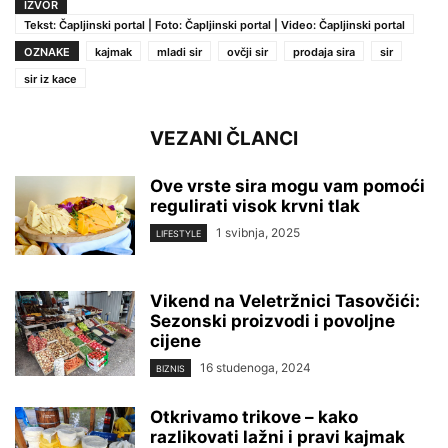
IZVOR
Tekst: Čapljinski portal | Foto: Čapljinski portal | Video: Čapljinski portal
OZNAKE
kajmak
mladi sir
ovčji sir
prodaja sira
sir
sir iz kace
VEZANI ČLANCI
Ove vrste sira mogu vam pomoći
regulirati visok krvni tlak
1 svibnja, 2025
LIFESTYLE
Vikend na Veletržnici Tasovčići:
Sezonski proizvodi i povoljne
cijene
16 studenoga, 2024
BIZNIS
Otkrivamo trikove – kako
razlikovati lažni i pravi kajmak